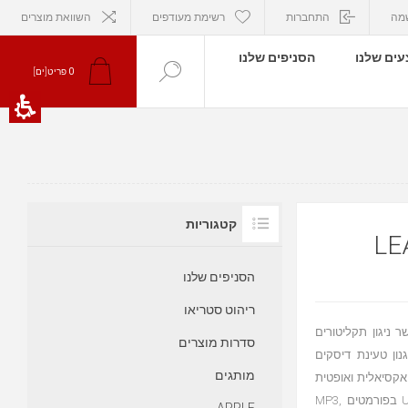
מה
התחברות
רשימת מעודפים
השוואת מוצרים
ים שלנו
הסניפים שלנו
0
פריט[ים]
קטגוריות
LE
הסניפים שלנו
ריהוט סטריאו
שר ניגון תקליטורים
סדרות מוצרים
נון טעינת דיסקים
מותגים
קואקסיאלית ואופטית
להעברת אות נקי ומדויק. בנוסף, הוא תומך בניגון קבצים מכונני USB בפורמטים MP3,