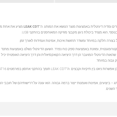
LEAK CDT
מציע את אחת מר
סף, הוא מצויד ביכולת ניגון מקבצי מוזיקה המאוחסנים בהתקני USB.
אלקטרומגנטית, ומוזנת באמצעות ספק כוח נפרד. השעון הדיגיטלי נשלט באמצעות מתנד
Temperature-Compensated Crystal Oscil), המבטיח שהאות הדיגיטלי המועבר הן דרך היציאה הקואקסיאלית והן דרך היציאה האופטית
 גבוה במיוחד.
קפידה בהתאם לערכי המותג – ביצועים, אמינות ואומנות ייצור ברמה גבוהה. הוא עונה על דרישותיהם של חובבי 