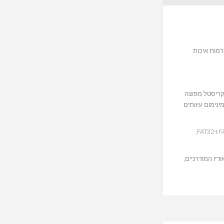
מות איכות
 קריסטל מפוצה
 יכיל מינימום עיוותים
פונקציית ניגון קבצים מהתקני USB כוללת שליטה מלאה בפעולות הניגון וכן אפשרות ניווט בין תיקיות וקבצים. ה־LEAK CDT תומך בהתקני אחסון בפורמטים FAT16 ו-FAT32,
האודיו המודרניים,