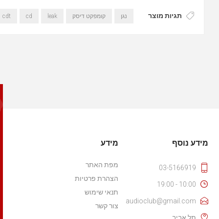
תגיות מוצר
נגן
קומפקט דיסק
leak
cd
cdt
מידע נוסף
מידע
מפת האתר
03-5166919
הצהרת פרטיות
10:00 - 19:00
תנאי שימוש
audioclub@gmail.com
צור קשר
תל אביב