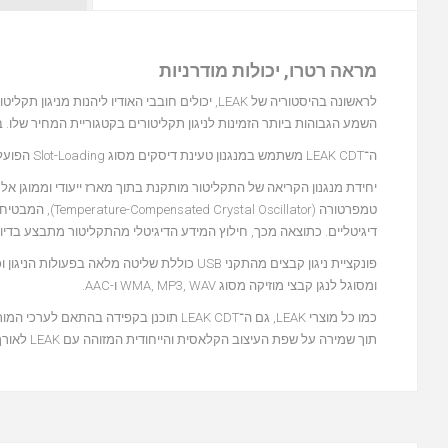
מראה רטרו, יכולות מודרניות
לראשונה בהיסטוריה של LEAK, יכולים חובבי האודיו ליהנות מניגון תקליטורים ומדיה דיגיטלית באמצעות מוצר הנושא את המותג. ה־
השמע הגבוהות ביותר הזמינות לניגון תקליטורים בקטגוריית המחיר שלו. בנו
ה־LEAK CDT משתמש במנגנון טעינת דיסקים מסוג Slot-Loading הפועל בצורה חלקה במיוחד ומשדר תחושת איכות, אמינות ועמידות לאורך זמן.
יחידת מנגנון הקריאה של התקליטור מותקנת בתוך מארז ייעודי וממוגן 
טמפרטורה (lator
דיגיטליים. כתוצאה מכך, חילוץ המידע הדיגיטלי מהתקליטור מתבצע בדיוק
ומסוגל לנגן קבצי מוזיקה מסוג WMA, MP3, WAV ו-AAC.
כמו כל מוצרי LEAK, גם ה־LEAK CDT תוכנן ב
תוך שמירה על שפת העיצוב הקלאסית והייחודית המזוהה עם LEAK לאורך השנים.