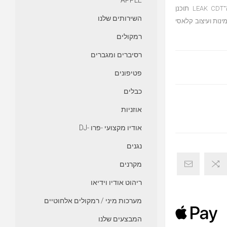
APPLE
WAV, AAC ו-WMA, עם אפשרות ניווט מלאה בין תיקיות וקבצים. ה־LEAK CDT תוכנן
השירותים שלנו
גבוהים, אמינות ועיצוב קלאסי
רמקולים
רסיברים ומגברים
פטיפונים
כבלים
אוזניות
אודיו מקצועי -פרו -DJ
נגנים
מקרנים
ריהוט אודיו וידיאו
מערכות מיני / רמקולים אלחוטיים
המבצעים שלנו