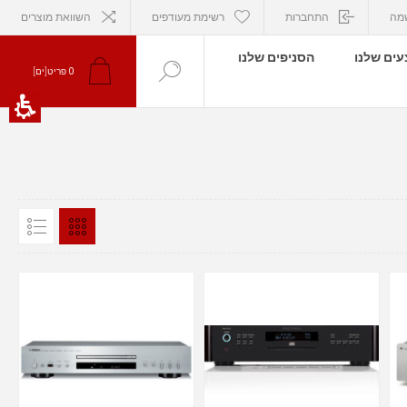
מה
התחברות
רשימת מעודפים
השוואת מוצרים
ים שלנו
הסניפים שלנו
0
פריט[ים]