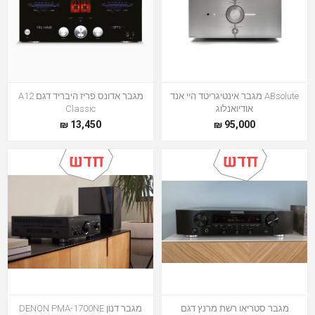
ABsolute מגבר אינטיגריטד היי אנד
מגבר אדונס פריז היבריד דגם A12
אודיואנלוג
Classic
13,450 ₪
95,000 ₪
מגבר סטריאו רשת מרנץ דגם
מגבר דנון DENON PMA-1700NE