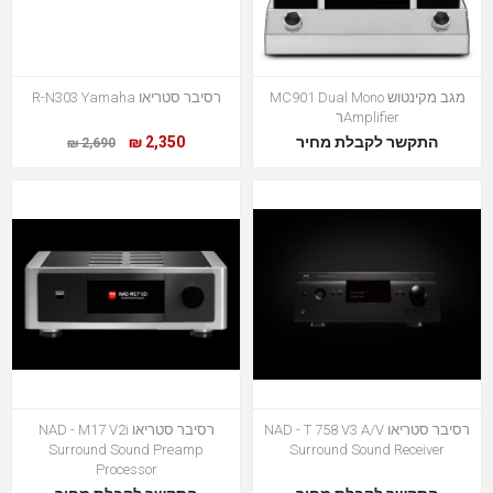
מגב מקינטוש MC901 Dual Mono
רסיבר סטריאו R-N303 Yamaha
Amplifierר
התקשר לקבלת מחיר
2,350 ₪
2,690 ₪
רסיבר סטריאו NAD - T 758 V3 A/V
רסיבר סטריאו NAD - M17 V2i
Surround Sound Preamp
Surround Sound Receiver
Processor