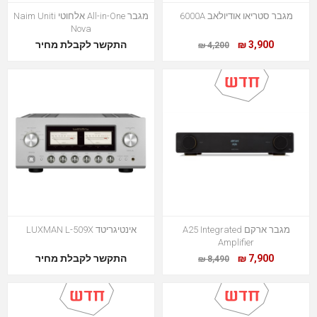
מגבר סטריאו אודיולאב 6000A
מגבר All-in-One אלחוטי Naim Uniti
Nova
3,900 ₪
התקשר לקבלת מחיר
4,200 ₪
מגבר ארקם A25 Integrated
אינטיגריטד LUXMAN L-509X
Amplifier
7,900 ₪
התקשר לקבלת מחיר
8,490 ₪