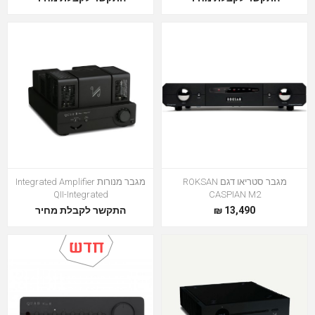
מגבר סטריאו דגם ROKSAN
מגבר מנורות Integrated Amplifier
QII-Integrated
CASPIAN M2
13,490 ₪
התקשר לקבלת מחיר