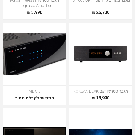
מגבר משולב גולד נוט דלקס IS-1000
מגבר סטריאו Roksan Attessa
Integrated Amplifier
5,990 ₪
26,700 ₪
מגבר סטריאו דגם ROKSAN BLAK
MDX-8
18,990 ₪
התקשר לקבלת מחיר