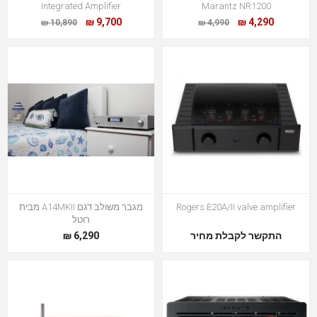
Integrated Amplifier
Marantz NR1200
9,700 ₪
4,290 ₪
10,890 ₪
4,990 ₪
Rogers E20A/II valve amplifier
מגבר משולב דגם A14MKII מבית
רוטל
התקשר לקבלת מחיר
6,290 ₪