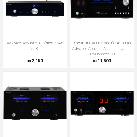
מגבר משולב מנורות DAC וסטריימר
מגבר משולב Advance Acoustic X-
i50BT
Advance Acoustic All in one system
- MyConnect 150
2,150 ₪
11,500 ₪