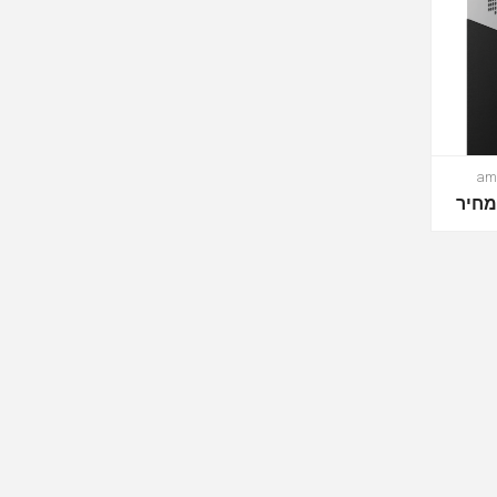
am
חיר