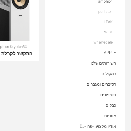
amphion
perlisten
LEAK
WiiM
wharfedale
phion Krypton3X
APPLE
התקשר לקבלת מ
השירותים שלנו
רמקולים
רסיברים ומגברים
פטיפונים
כבלים
אוזניות
אודיו מקצועי -פרו -DJ