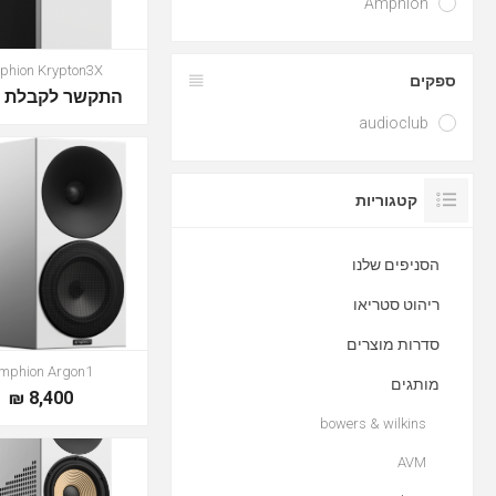
Amphion
phion Krypton3X
ספקים
התקשר לקבלת מ
audioclub
קטגוריות
הסניפים שלנו
ריהוט סטריאו
סדרות מוצרים
mphion Argon1
מותגים
8,400 ₪
bowers & wilkins
AVM