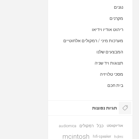
נגנים
מקרנים
ריהוט אודיו וידיאו
מערכות מיני / רמקולים אלחוטיים
המבצעים שלנו
תצוגות ויד שניה
מסכי טלויזיה
בית חכם
תגיות נפוצות
אודיוקווסט
כבל
רמקולים
audiomica
mcintosh
hifi-speaker
hdmi