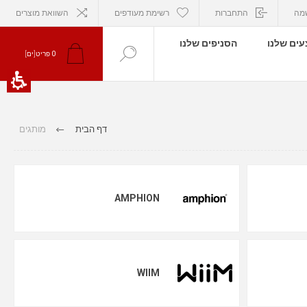
מה
התחברות
רשימת מעודפים
השוואת מוצרים
ים שלנו
הסניפים שלנו
0
פריט[ים]
דף הבית
מותגים
AMPHION
WIIM