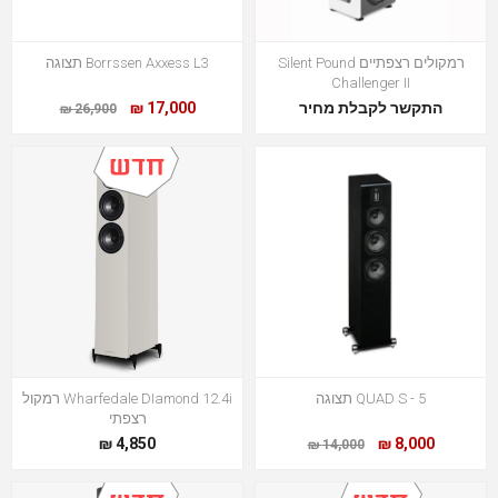
רמקולים רצפתיים Silent Pound
Borrssen Axxess L3 תצוגה
Challenger II
התקשר לקבלת מחיר
17,000 ₪
26,900 ₪
QUAD S - 5 תצוגה
Wharfedale DIamond 12.4i רמקול
רצפתי
4,850 ₪
8,000 ₪
14,000 ₪