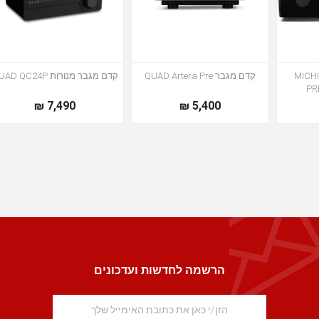
MICHI ST
קדם מגבר QUAD Artera Pre
קדם מגבר מנורות QUAD QC24P
PR
7,490 ₪
5,400 ₪
הרשמה לחדשות ועדכונים