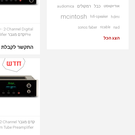
אודיוקווסט
כבל
רמקולים
audiomica
mcintosh
hifi-speaker
hdmi
sonos faber
ricable
nad
- 2-Channel Digital
Preקדם מגבר amplifier
הצג הכל
התקשר לקבלת מ
קדם מגבר annel
 Tube Preamplifier