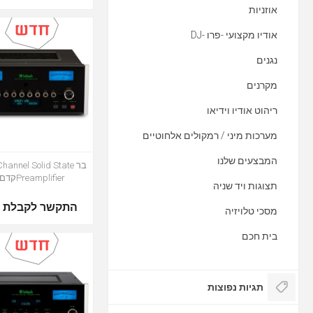
אוזניות
אודיו מקצועי -פרו -DJ
נגנים
מקרנים
ריהוט אודיו וידיאו
מערכות מיני / רמקולים אלחוטיים
המבצעים שלנו
בר hannel Solid State
Preamplifierקדם מג
תצוגות ויד שניה
התקשר לקבלת מ
מסכי טלויזיה
בית חכם
תגיות נפוצות