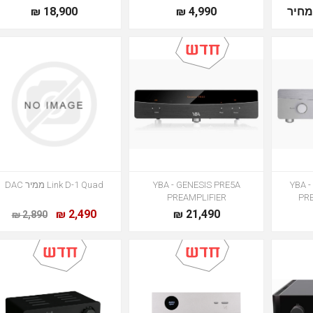
חיר
4,990 ₪
18,900 ₪
YBA 
YBA - GENESIS PRE5A
Link D-1 Quad ממיר DAC
PREAMPLIFIER
PR
2,490 ₪
21,490 ₪
2,890 ₪