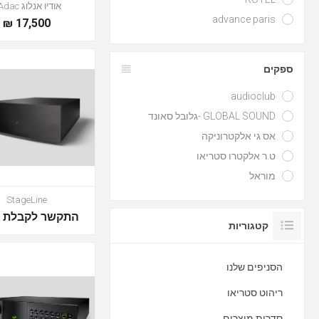
אודיו אנלוג AAdac
advance paris
17,500 ₪
ספקים
audioclub
GLOBAL SOUND -גלובל סאונד
אס גי אלקטרוניקה
ט.ר אלקטרו סטריאו
מוראל
StageLine
התקשר לקבלת מ
קטגוריות
הסניפים שלנו
ריהוט סטריאו
סדרות מוצרים