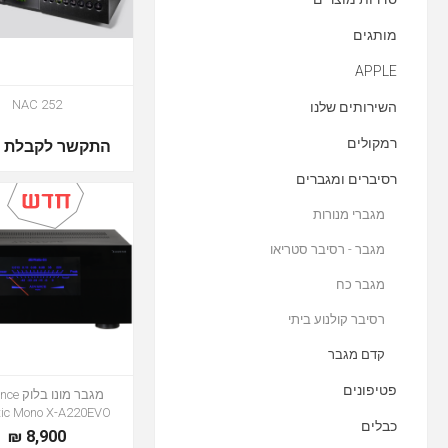
מותגים
APPLE
NAC 252
השירותים שלנו
רמקולים
התקשר לקבלת מ
רסיברים ומגברים
מגברי מנורות
מגבר - רסיבר סטריאו
מגבר כח
רסיבר קולנוע ביתי
קדם מגבר
פטיפונים
מגבר מונו
tic Mono X-A220EVO
כבלים
8,900 ₪