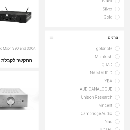
Black
Silver
Gold
יצרנים
goldnote
o Moon 390 and 330A
McIntosh
התקשר לקבלת מ
QUAD
NAIM AUDIO
YBA
AUDIOANALOGUE
Unison Research
vincent
Cambridge Audio
Nad
ROTEL