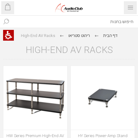
High-End AV Racks
ריהוט סטריאו
דף הבית
HIGH-END AV RACKS
HW Series Premium High-End AV
HY Series Power-Amp Stand