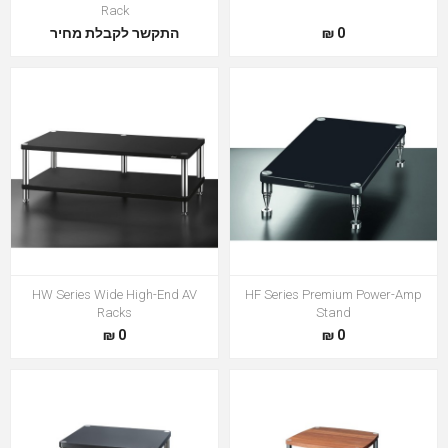
Rack
התקשר לקבלת מחיר
0 ₪
HW Series Wide High-End AV
HF Series Premium Power-Amp
Racks
Stand
0 ₪
0 ₪