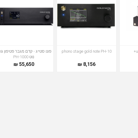
phono stage gold note PH-10
פונו סטייג - קדם מגבר פטיפון גו
נוט PH-1000
55,650 ₪
8,156 ₪