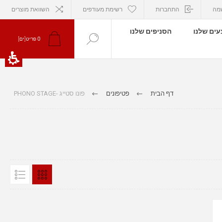
מה
התחברות
רשימת מעודפים
השוואת מוצרים
ים שלנו
הסניפים שלנו
0
פריט[ים]
דף הבית
פטיפונים
פונו סטייג -PHONO STAGE