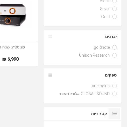
Black
Silver
Gold
יצרנים
goldnote
פונוסטייג' uPhono+
Unison Research
6,990 ₪
ספקים
audioclub
GLOBAL SOUND -גלובל סאונד
קטגוריות