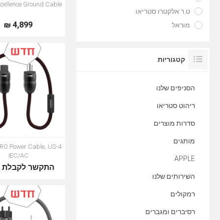
cellence Ground Cable
ט.ר אלקטרו סטריאו
4,899 ₪
מוראל
קטגוריות
הסניפים שלנו
ריהוט סטריאו
סדרות מוצרים
מותגים
1 PRO Power Cable, US
IEC/AC
APPLE
התקשר לקבלת מ
השירותים שלנו
רמקולים
רסיברים ומגברים