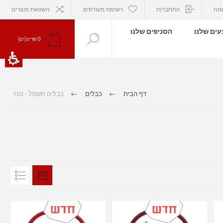
מה
התחברות
רשימת מעודפים
השוואת מוצרים
ים שלנו
הסניפים שלנו
פריט[ים]
0
דף הבית
כבלים
כבלים חשמל - כוח