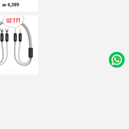
6,389 ₪
diomica MIAMEN
uence Speaker Cable
26,215 ₪