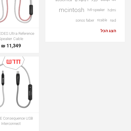
mcintosh
hifi-speaker
hdmi
sonos faber
ricable
nad
הצג הכל
DES Ultra Reference
Speaker Cable
11,349 ₪
E Consequence USB
Interconnect