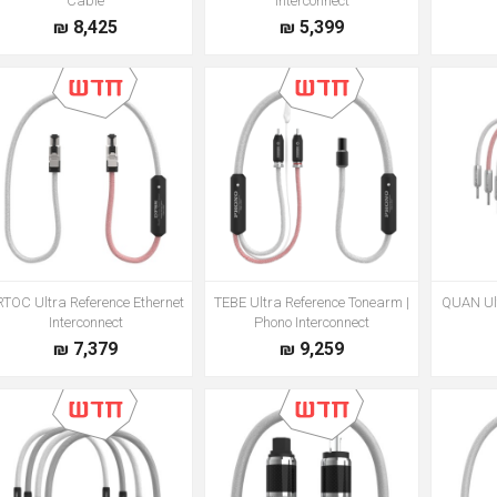
Cable
Interconnect
8,425 ₪
5,399 ₪
TOC Ultra Reference Ethernet
TEBE Ultra Reference Tonearm |
QUAN Ult
Interconnect
Phono Interconnect
7,379 ₪
9,259 ₪