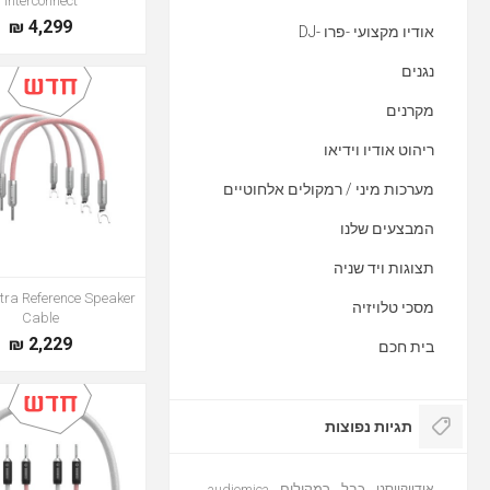
Interconnect
4,299 ₪
אודיו מקצועי -פרו -DJ
נגנים
מקרנים
ריהוט אודיו וידיאו
מערכות מיני / רמקולים אלחוטיים
המבצעים שלנו
תצוגות ויד שניה
ra Reference Speaker
מסכי טלויזיה
Cable
2,229 ₪
בית חכם
תגיות נפוצות
audiomica
רמקולים
כבל
אודיוקווסט