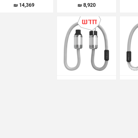
14,369 ₪
8,920 ₪
Audiomica ALLBIT
Au
Consequence Power Cable
Conseq
13,629 ₪