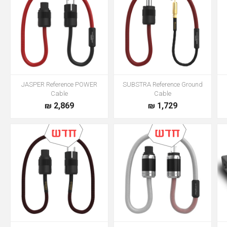
JASPER Reference POWER
SUBSTRA Reference Ground
Cable
Cable
2,869 ₪
1,729 ₪