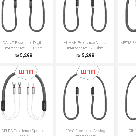
CAINIT Excellence Digital
ALMAN Excellence Digital
METIS Ex
Interconnect | 110 Ohm
Interconnect | 75 Ohm
5,299 ₪
5,299 ₪
CELES Excellence Speaker
ERYS Excellence Analog
CINN