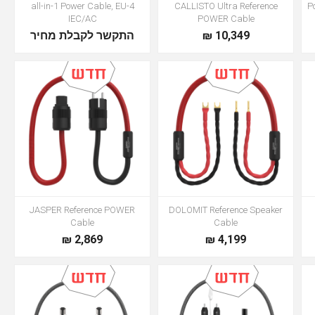
4-all-in-1 Power Cable, EU
CALLISTO Ultra Reference
IEC/AC
POWER Cable
התקשר לקבלת מחיר
10,349 ₪
JASPER Reference POWER
DOLOMIT Reference Speaker
Cable
Cable
2,869 ₪
4,199 ₪