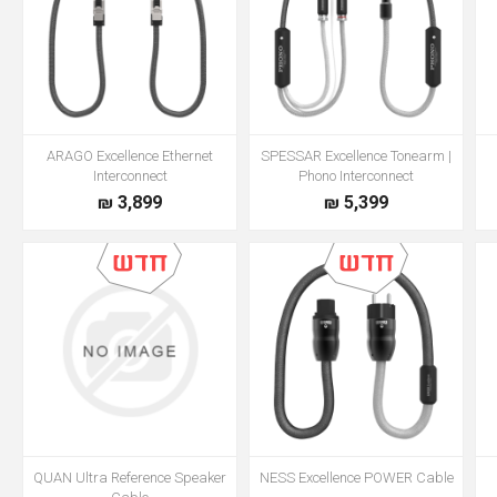
ARAGO Excellence Ethernet
SPESSAR Excellence Tonearm |
Interconnect
Phono Interconnect
3,899 ₪
5,399 ₪
QUAN Ultra Reference Speaker
NESS Excellence POWER Cable