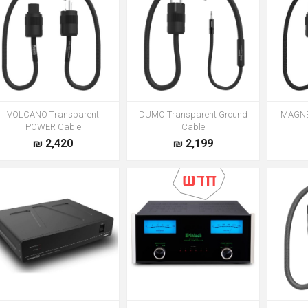
VOLCANO Transparent
DUMO Transparent Ground
MAGNE
POWER Cable
Cable
2,420 ₪
2,199 ₪