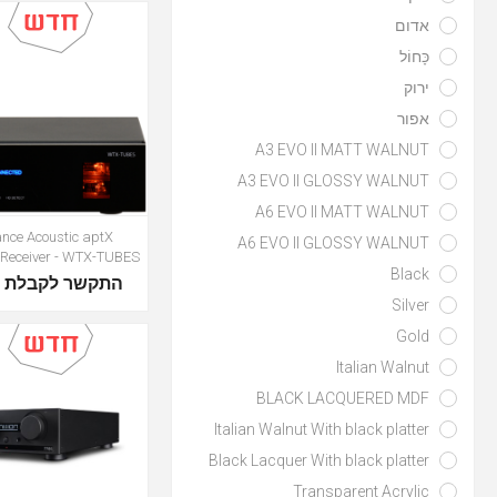
אדום
כָּחוֹל
ירוק
אפור
A3 EVO II MATT WALNUT
A3 EVO II GLOSSY WALNUT
A6 EVO II MATT WALNUT
nce Acoustic aptX
A6 EVO II GLOSSY WALNUT
 Receiver - WTX-TUBES
Black
שר לקבלת מחיר
Silver
Gold
Italian Walnut
BLACK LACQUERED MDF
Italian Walnut With black platter
Black Lacquer With black platter
Transparent Acrylic