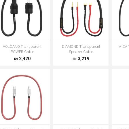
VOLCANO Transparent
DIAMOND Transparent
MICA 
POWER Cable
Speaker Cable
2,420 ₪
3,219 ₪