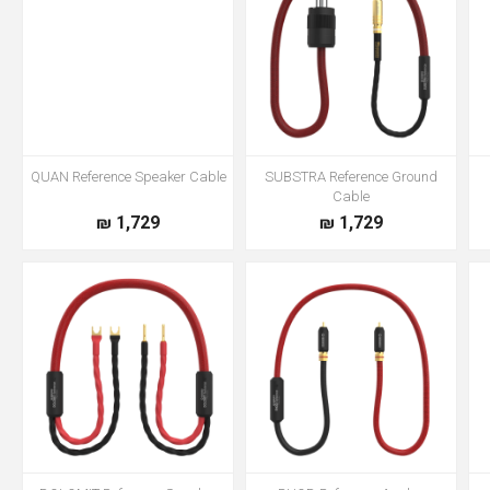
QUAN Reference Speaker Cable
SUBSTRA Reference Ground
Cable
1,729 ₪
1,729 ₪