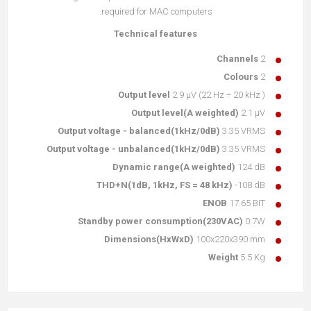
required for MAC computers.
Technical features
Channels
2
Colours
2
Output level
2.9 µV (22 Hz ÷ 20 kHz )
Output level(A weighted)
2.1 µV
Output voltage - balanced(1kHz/0dB)
3.35 VRMS
Output voltage - unbalanced(1kHz/0dB)
3.35 VRMS
Dynamic range(A weighted)
124 dB
THD+N(1dB, 1kHz, FS = 48 kHz)
-108 dB
ENOB
17.65 BIT
Standby power consumption(230VAC)
0.7W
Dimensions(HxWxD)
100x220x390 mm
Weight
5.5 Kg