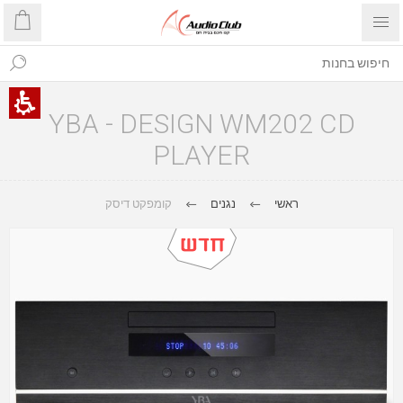
YBA - DESIGN WM202 CD
PLAYER
ראשי
נגנים
קומפקט דיסק