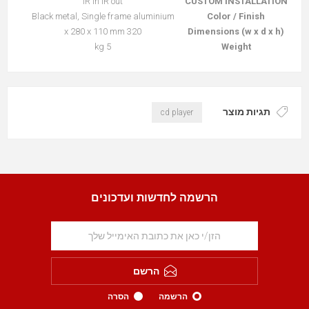
IR in IR out
CUSTOM INSTALLATION
Black metal, Single frame aluminium
Color / Finish
320 x 280 x 110 mm
Dimensions (w x d x h)
5 kg
Weight
תגיות מוצר
cd player
הרשמה לחדשות ועדכונים
הרשם
הרשמה
הסרה