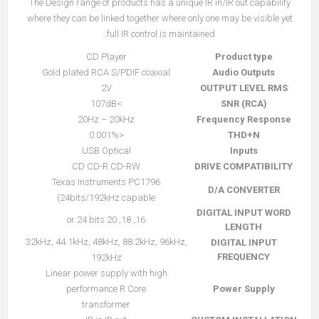
The Design range of products has a unique IR in/IR out capability
where they can be linked together where only one may be visible yet
full IR control is maintained.
CD Player
Product type
Gold plated RCA S/PDIF coaxial
Audio Outputs
2V
OUTPUT LEVEL RMS
>107dB
SNR (RCA)
20Hz – 20kHz
Frequency Response
<0.001%
THD+N
USB Optical
Inputs
CD CD-R CD-RW
DRIVE COMPATIBILITY
Texas Instruments PC1796
D/A CONVERTER
(24bits/192kHz capable
DIGITAL INPUT WORD
16, 18, 20 or 24 bits
LENGTH
32kHz, 44.1kHz, 48kHz, 88.2kHz, 96kHz,
DIGITAL INPUT
FREQUENCY
192kHz
Linear power supply with high
performance R Core
Power Supply
transformer