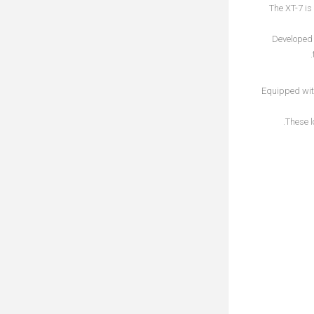
The XT-7 is
Developed 
Equipped wit
These l