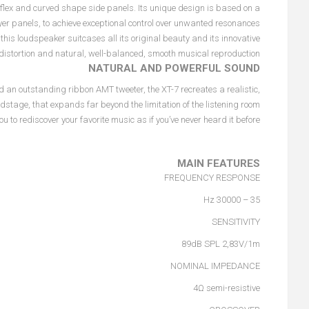
eflex and curved shape side panels. Its unique design is based on a
er panels, to achieve exceptional control over unwanted resonances.
is loudspeaker suitcases all its original beauty and its innovative
distortion and natural, well-balanced, smooth musical reproduction.
NATURAL AND POWERFUL SOUND
n outstanding ribbon AMT tweeter, the XT-7 recreates a realistic,
tage, that expands far beyond the limitation of the listening room.
o rediscover your favorite music as if you’ve never heard it before.
MAIN FEATURES
FREQUENCY RESPONSE
35 – 30000 Hz
SENSITIVITY
89dB SPL 2,83V/1m
NOMINAL IMPEDANCE
4Ω semi-resistive