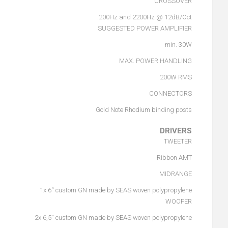
CROSSOVER
200Hz and 2200Hz @ 12dB/Oct.
SUGGESTED POWER AMPLIFIER
min. 30W
MAX. POWER HANDLING
200W RMS
CONNECTORS
Gold Note Rhodium binding posts
DRIVERS
TWEETER
Ribbon AMT
MIDRANGE
1x 6“ custom GN made by SEAS woven polypropylene
WOOFER
2x 6,5“ custom GN made by SEAS woven polypropylene