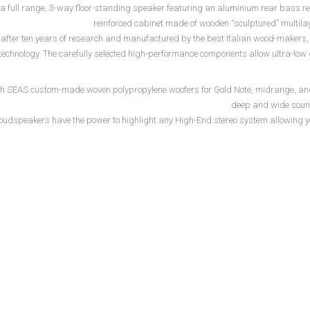
 a full range, 3-way floor-standing speaker featuring an aluminium rear bass r
reinforced cabinet made of wooden “sculptured” multilay
after ten years of research and manufactured by the best Italian wood-makers, th
technology. The carefully selected high-performance components allow ultra-low 
h SEAS custom-made woven polypropylene woofers for Gold Note, midrange, and a
deep and wide sounds
oudspeakers have the power to highlight any High-End stereo system allowing you t