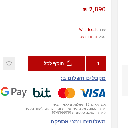
2,890 ₪
יצרן:
Wharfedale
ספק:
audioclub
הוסף לסל
מקבלים תשלום ב:
אשראי עד 12 תשלומים ללא ריבית.
יעוץ והכוונה מקצועית שירות והדרכה גם לאחר הקניה.
ליעוץ והזמנה טלפונית
03-5166919
משלוחים וזמני אספקה: