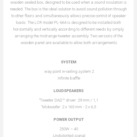
wooden sealed box, designed to be used when a sound insulation is
needed. The box is the ideal solution to avoid sound pollution through
to other floors and simultaneously allows precise control of speaker
loads. The LCR model PL-664 is designed to be installed both
horizontally and vertically according to different needs by simply
arranging the midrange-tweeter assembly. Two versions of the
wooden panel are available to allow both arrangements.
SYSTEM
2 way point in-ceiling system.
Infinite baffle.
LOUDSPEAKERS
Tweeter DAD™ driver: 29 mm / 1,1’’
Midwoofer: 2 x 165 mm - 2 x 6,5’’
POWER OUTPUT
40 – 250W
Undistorted signal.