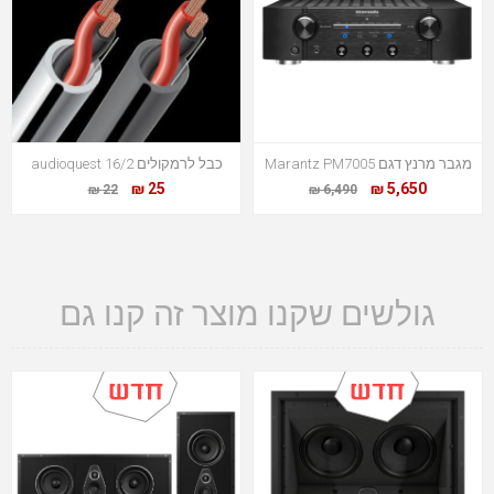
מגבר מרנץ דגם Marantz PM7005
כבל לרמקולים audioquest 16/2
25 ₪
5,650 ₪
22 ₪
6,490 ₪
גולשים שקנו מוצר זה קנו גם