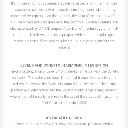
It's timbre of our loudspeakers systems, especially in the mid-high
frequencies section: a warm and fascinating sound obtained by
means of design solution that identify the DNA of the brand. As for
our line of passive loudspeakers, the 29 mm silk dome tweeters are
characterized by DAD (Damped Apex Dome™) technology and mid-
ranges and mid-woofers are equipped with custom diaphragms
made in natural fiber and cellulose pulp, a special Sonus faber
receipt.
LEVEL 5 AND SONETTO: HARMONIC INTEGRATION
The characterization of Level 5 front panels is the same of the Sonetto
collection. The satin aluminum trims that frame both tweeter and
mid-woofer, create the “Voice of Sonus faber” aesthetic. The string
pattern explicitly references the Sonetto bookshelves stand design,
where the motif ideally referred to the use of the elastic strings of the
first Guarneri stands (1993).
A VERSATILE DESIGN
Three models (PC-664P, PL-664, PW-662) are provided with a