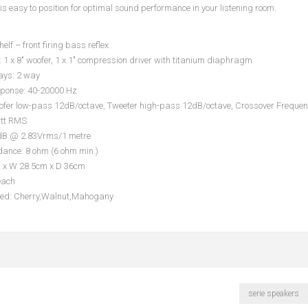
s easy to position for optimal sound performance in your listening room.
elf – front firing bass reflex
1 x 8" woofer, 1 x 1" compression driver with titanium diaphragm
ays: 2 way
ponse: 40-20000 Hz
ofer low-pass 12dB/octave, Tweeter high-pass 12dB/octave, Crossover Frequen
att RMS
93dB @ 2.83Vrms/1 metre
ance: 8 ohm (6 ohm min.)
m x W 28.5cm x D 36cm
each
red: Cherry,Walnut,Mahogany
serie speakers