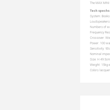
The MAX MINI i
Tech spechs
System: Booksh
Loudspeakers: 
Numbers of w
Frequency Res
Crossover: Wo
Power: 100 w
Sensitivity: 
Nominal imped
Size: H 49.5c
Weight: 15kg 
Colors lacque