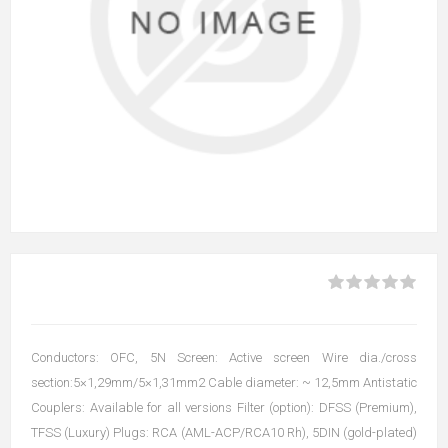
Conductors: OFC, 5N Screen: Active screen Wire dia./cross
section:5×1,29mm/5×1,31mm2 Cable diameter: ~ 12,5mm Antistatic
Couplers: Available for all versions Filter (option): DFSS (Premium),
TFSS (Luxury) Plugs: RCA (AML-ACP/RCA10 Rh), 5DIN (gold-plated)