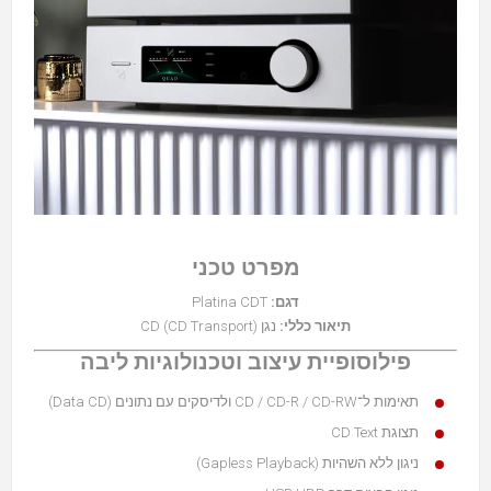
מפרט טכני
דגם:
Platina CDT
תיאור כללי:
נגן CD (CD Transport)
פילוסופיית עיצוב וטכנולוגיות ליבה
תאימות ל־CD / CD-R / CD-RW ולדיסקים עם נתונים (Data CD)
תצוגת CD Text
ניגון ללא השהיות (Gapless Playback)