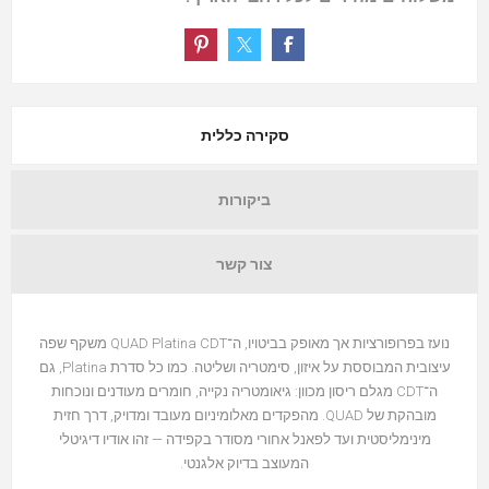
סקירה כללית
ביקורות
צור קשר
נועז בפרופורציות אך מאופק בביטויו, ה־QUAD Platina CDT משקף שפה
עיצובית המבוססת על איזון, סימטריה ושליטה. כמו כל סדרת Platina, גם
ה־CDT מגלם ריסון מכוון: גיאומטריה נקייה, חומרים מעודנים ונוכחות
מובהקת של QUAD. מהפקדים מאלומיניום מעובד ומדויק, דרך חזית
מינימליסטית ועד לפאנל אחורי מסודר בקפידה — זהו אודיו דיגיטלי
המעוצב בדיוק אלגנטי.