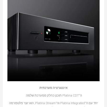
אינטגרציה מערכתית
ה־Platina CDT תוכנן כחלק ממערכת שלמה.
יחד עם ה־Platina Integrated וה־Platina Stream, הוא יוצר פלטפורמה