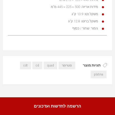
מידות אריזה: 500 × 225 × 445 מ"מ
משקל נטו: 10.9 ק"ג
משקל ברוטו: 12.8 ק"ג
גימור: שחור / כסוף
תגיות מוצר
סטרימר
quad
cd
cdt
platina
הרשמה לחדשות ועדכונים