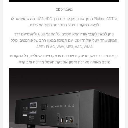
מעבר לCD
ה־Platina CDT תומך גם בניגון קבצים דרך USB HDD, מה שמאפשר לו
לפעול כמקור דיגיטלי רחב יותר בתוך המערכת.
ניתן לגשת לקבצי אודיו המאוחסנים על התקני USB ולהשמיעם דרך
המקטע הדיגיטלי של ה־CDT, עם תמיכה במגוון רחב של פורמטים, כולל
FLAC, WAV, MP3, AAC, WMA ו־APE.
בין אם מדובר בניגון מדיסקים אופטיים או מקבצים דיגיטליים, כל המקורות
נהנים מאותה מערכת תזמון ואספקת חשמל מדויקת ומבוקרת.