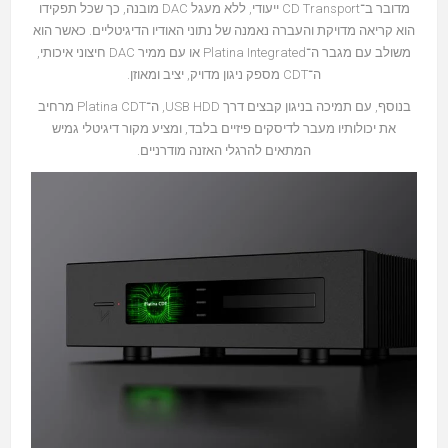
מדובר ב־CD Transport ייעודי, ללא מעגל DAC מובנה, כך שכל תפקידו
הוא קריאה מדויקת והעברה נאמנה של נתוני האודיו הדיגיטליים. כאשר הוא
משולב עם מגבר ה־Platina Integrated או עם ממיר DAC חיצוני איכותי,
ה־CDT מספק ניגון מדויק, יציב ומאוזן.
בנוסף, עם תמיכה בניגון קבצים דרך USB HDD, ה־Platina CDT מרחיב
את יכולותיו מעבר לדיסקים פיזיים בלבד, ומציע מקור דיגיטלי גמיש
המתאים להרגלי האזנה מודרניים.