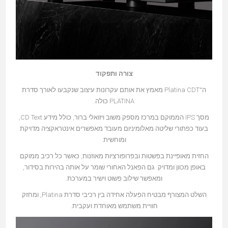
צורה ותפקוד
ה־Platina CDT מאמץ את אותם עקרונות עיצוב שנקבעו לאורך סדרת
PLATINA כולה.
מסך IPS הממוקם במרכז מספק משוב ויזואלי ברור, כולל מידע CD Text,
בעוד כפתורי שליטה מאלומיניום מעובד מאפשרים אינטראקציה מדויקת
ומוחשית.
החזית מאופיינת בפשטות ובפרופורציות מאוזנות, כאשר כל רכיב ממוקם
באופן מכוון ומדויק. גם הפאנל האחורי שומר על אותה בהירות בסידור,
ומאפשר שילוב פשוט וישיר במערכת.
השלט המצורף מבטיח הפעלה אחידה בין רכיבי סדרת Platina, ומחזק
חוויית משתמש מאוחדת ועקבית.