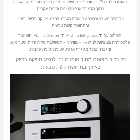
מאוחדת לניגון Hi-Fi מודרני — המשלבת מדיה פיזית, סטרימינג והגברה
בתוך מסגרת ארכיטקטונית וסונית עקבית.
כל רכיב מעוצב ומיוצר עם אותה מטרה: להציג מוזיקה בדיוק, באיזון
ובתחושת קלות טבעית.
בשילוב עם ה־Platina Integrated וה־Platina Stream, הוא יוצר
פלטפורמה מגובשת לניגון Hi-Fi מודרני — המשלבת מדיה פיזית, סטרימינג
והגברה בתוך מסגרת ארכיטקטונית וסונית עקבית.
כל רכיב מפותח מתוך אותו כוונה: להציג מוזיקה בדיוק,
באיזון ובתחושת קלות טבעית.