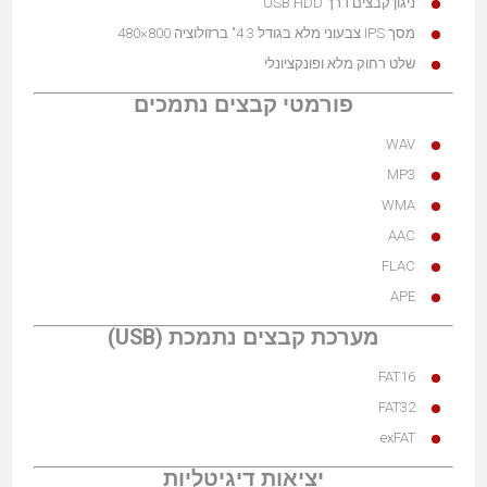
ניגון קבצים דרך USB HDD
מסך IPS צבעוני מלא בגודל 4.3" ברזולוציה 800×480
שלט רחוק מלא ופונקציונלי
פורמטי קבצים נתמכים
WAV
MP3
WMA
AAC
FLAC
APE
מערכת קבצים נתמכת (USB)
FAT16
FAT32
exFAT
יציאות דיגיטליות