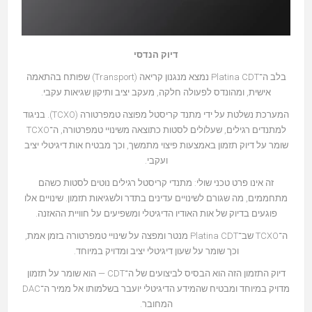
דיוק הנדסי
בלב ה־Platina CDT נמצא מנגנון קריאה (Transport) שפותח בהתאמה
אישית, ומהונדס לפעולה חלקה, מעקב יציב ותיקון שגיאות עקבי.
המערכת נשלטת על ידי מתנד קריסטל מפוצה טמפרטורה (TCXO). בניגוד
למתנדים רגילים, שעלולים לסטות כתוצאה משינויי טמפרטורה, ה־TCXO
שומר על דיוק תזמון באמצעות פיצוי מתמשך, וכך מבטיח אות דיגיטלי יציב
ועקבי.
זה אינו פרט טכני שולי: מתנדי קריסטל רגילים נוטים לסטות כשהם
מתחממים, מה שגורם לשינויים עדינים בתדר ולשגיאות תזמון. שינויים אלו
פוגעים בדיוק של אות האודיו הדיגיטלי ומשפיעים על חוויית ההאזנה.
ה־TCXO שב־Platina CDT מנטר ומפצה על שינויי טמפרטורה בזמן אמת,
וכך שומר על שעון דיגיטלי יציב ומדויק במיוחד.
דיוק התזמון הזה הוא הבסיס לביצועים של ה־CDT — הוא שומר על תזמון
מדויק במיוחד ומבטיח שהמידע הדיגיטלי יועבר בשלמותו אל ממיר ה־DAC
המחובר.