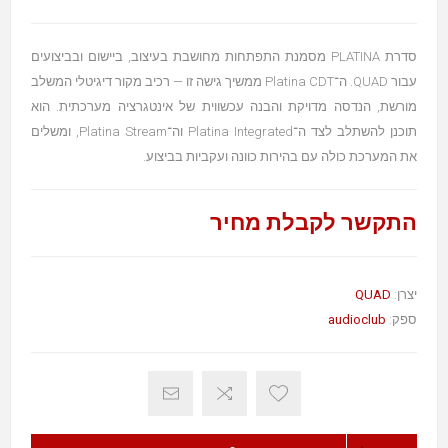
סדרת PLATINA מסמנת התפתחות מחושבת בעיצוב, ביישום ובביצועים
עבור QUAD. ה־Platina CDT ממשיך גישה זו — רכיב מקור דיגיטלי המשלב
מורשת, הנדסה מדויקת והבנה עכשווית של אינטגרציה מערכתית. הוא
תוכנן להשתלב לצד ה־Platina Integrated וה־Platina Stream, ומשלים
את המערכת כולה עם בהירות כוונה ועקביות בביצוע.
התקשר לקבלת מחיר
יצרן:
QUAD
ספק:
audioclub