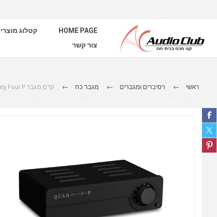
HOME PAGE
קטלוג מוצרי
צור קשר
ראשי
רסיברים ומגברים
מגבר כח
קדם מגבר QC Twenty Four P