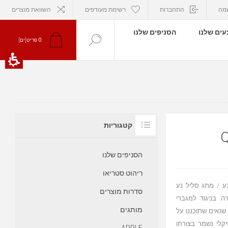
מה
התחברות
רשימת מעודפים
השוואת מוצרים
ים שלנו
הסניפים שלנו
0
פריט[ים]
קטגוריות
הסניפים שלנו
ריהוט סטריאו
גיים, ל-Twenty Four P יש מגנט נע / מתג סליל נע
סדרות מוצרים
. בניגוד למגברי
מותגים
יחד עם שנאים שתוכננו על
יקלי נשמר בצורתו