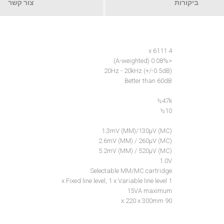
ביקורות
צור קשר
4 x 6111
<0.08% (A-weighted)
20Hz - 20kHz (+/-0.5dB)
Better than 60dB
47k½
10½
1.3mV (MM)/130µV (MC)
2.6mV (MM) / 260µV (MC)
5.2mV (MM) / 520µV (MC)
1.0V
Selectable MM/MC cartridge
1 x Fixed line level, 1 x Variable line level
15VA maximum
90 x 220 x 300mm