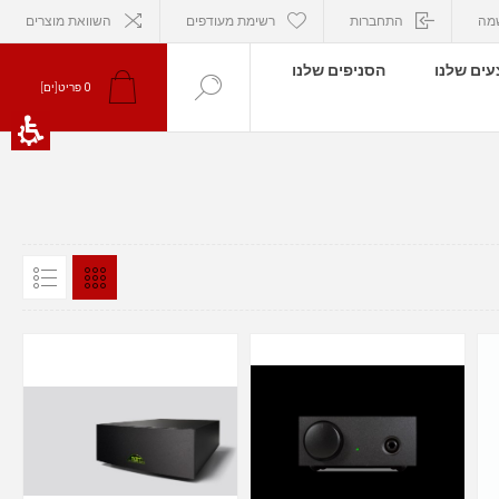
מה
התחברות
רשימת מעודפים
השוואת מוצרים
ים שלנו
הסניפים שלנו
0
פריט[ים]