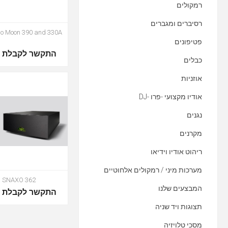
רמקולים
רסיברים ומגברים
o Moon 390 and 330A
פטיפונים
התקשר לקבלת מ
כבלים
אוזניות
אודיו מקצועי -פרו -DJ
נגנים
מקרנים
ריהוט אודיו וידיאו
מערכות מיני / רמקולים אלחוטיים
SNAXO 362
המבצעים שלנו
התקשר לקבלת מ
תצוגות ויד שניה
מסכי טלויזיה