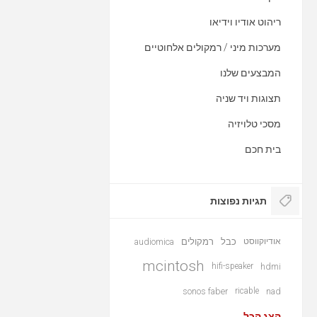
ריהוט אודיו וידיאו
מערכות מיני / רמקולים אלחוטיים
המבצעים שלנו
תצוגות ויד שניה
מסכי טלויזיה
בית חכם
תגיות נפוצות
אודיוקווסט
כבל
רמקולים
audiomica
mcintosh
hifi-speaker
hdmi
sonos faber
ricable
nad
הצג הכל