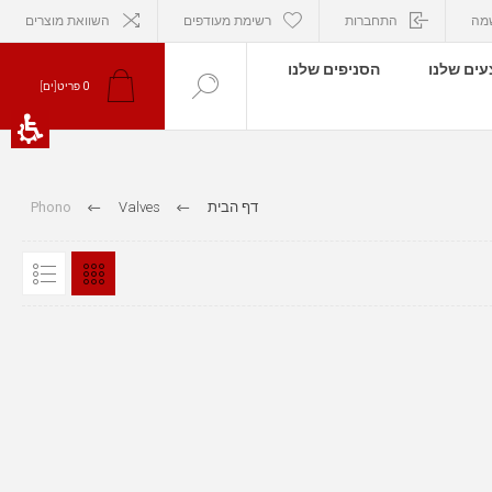
מה
התחברות
רשימת מעודפים
השוואת מוצרים
ים שלנו
הסניפים שלנו
0
פריט[ים]
דף הבית
Valves
Phono