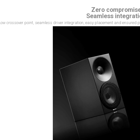
Zero compromis
Seamless integrat
Low crossover point, seamless driver integration, easy placement and ensured pe