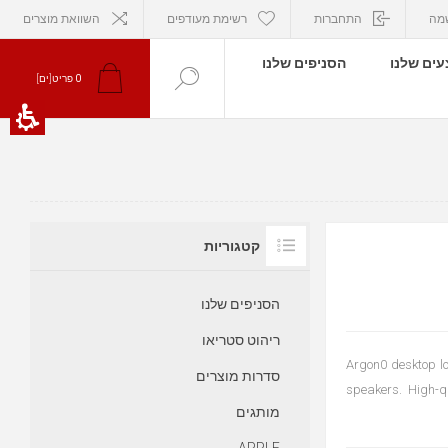
מה
התחברות
רשימת מעודפים
השוואת מוצרים
ים שלנו
הסניפים שלנו
פריט[ים]
0
קטגוריות
הסניפים שלנו
ריהוט סטריאו
Argon0 desktop l
סדרות מוצרים
speakers. High-q
מותגים