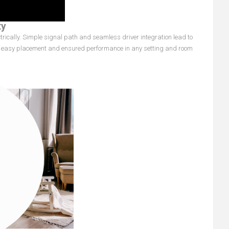
ty
trically. Simple signal path and seamless driver integration lead to
easy placement and ensured performance in any setting and room.