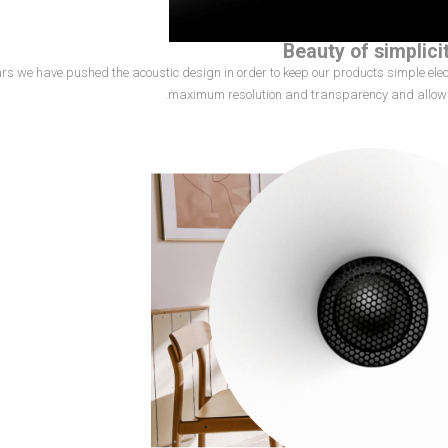
Beauty of simplici
ars we have pushed the acoustic design in order to keep our products simple elec
maximum resolution and transparency and allow 