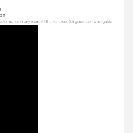
e
ion
rformance in any room. All thanks to our 5th generation waveguide.