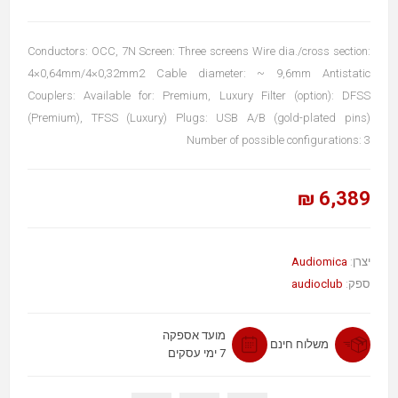
Conductors: OCC, 7N Screen: Three screens Wire dia./cross section:
4×0,64mm/4×0,32mm2 Cable diameter: ~ 9,6mm Antistatic
Couplers: Available for: Premium, Luxury Filter (option): DFSS
(Premium), TFSS (Luxury) Plugs: USB A/B (gold-plated pins)
Number of possible configurations: 3
6,389 ₪
Audiomica
יצרן:
audioclub
ספק:
מועד אספקה
משלוח חינם
7 ימי עסקים