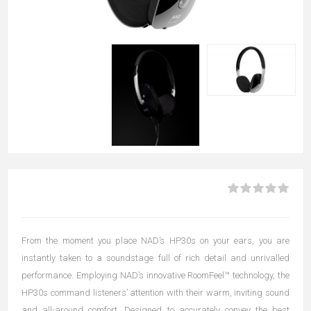
From the moment you place NAD’s HP30s on your ears, you are
instantly taken to a soundstage full of rich detail and unrivalled
performance. Employing NAD’s innovative RoomFeel™ technology, the
HP30s command listeners’ attention with their warm, inviting sound
and all-around comfort. Designed to accurately convey the best