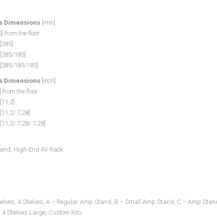
es Dimensions
[mm]
] from the floor
[285]
 [285/185]
 [285/185/185]
es Dimensions
[inch]
 from the floor
[11,2]
[11,2/ 7,28]
[11,2/ 7,28/ 7,28]
and, High-End AV Rack
Shelves, 4 Shelves, A – Regular Amp Stand, B – Small Amp Stand, C – Amp Stand
, 4 Shelves Large, Custom Kits