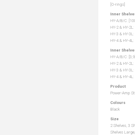
[O-rings]
Inner Shelv
HY-A/B/C: [100
HY-2 & HY-2L: 
HY-3 & HY-3L:
HY-4 & HY-4L:
Inner Shelv
HY-A/B/C: [3,9]
HY-2 & HY-2L: 
HY-3 & HY-3L: 
HY-4 & HY-4L: 
Product
Power-Amp St
Colours
Black
Size
2 Shelves, 3 
Shelves Large