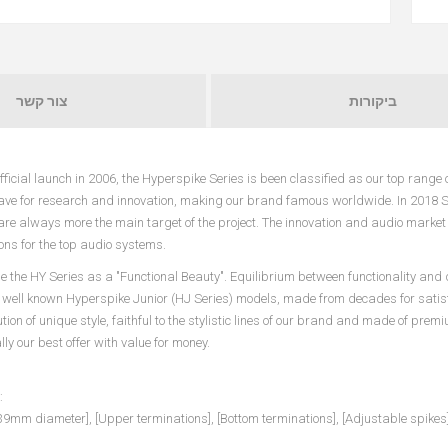
ביקורות
צור קשר
 official launch in 2006, the Hyperspike Series is been classified as our top range
ve for research and innovation, making our brand famous worldwide. In 2018 Sol
re always more the main target of the project. The innovation and audio marke
ions for the top audio systems.
ine the HY Series as a "Functional Beauty". Equilibrium between functionality and 
he well known Hyperspike Junior (HJ Series) models, made from decades for satis
ution of unique style, faithful to the stylistic lines of our brand and made of pre
lly our best offer with value for money.
:
9mm diameter], [Upper terminations], [Bottom terminations], [Adjustable spikes], 