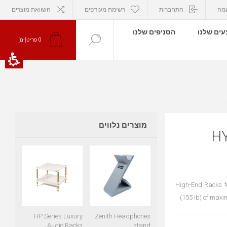
מה
התחברות
רשימת מעודפים
השוואת מוצרים
ים שלנו
הסניפים שלנו
פריט[ים]
0
מוצרים נלווים
H
High-End Racks f
(155 lb) of maxi
HP Series Luxury
Zenith Headphones
Audio Racks
stand