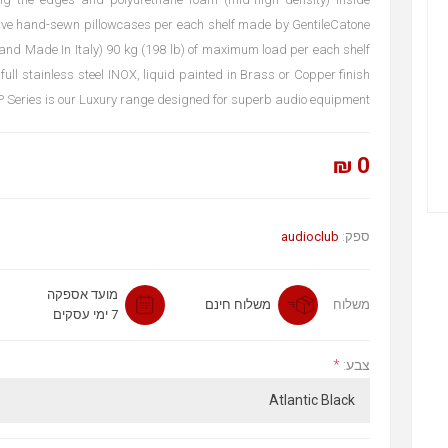
sive hand-sewn pillowcases per each shelf made by GentileCatone
rand Made In Italy) 90 kg (198 lb) of maximum load per each shelf
ull stainless steel INOX, liquid painted in Brass or Copper finish
 Series is our Luxury range designed for superb audio equipment.
0 ₪
audioclub
ספק:
מועד אספקה
משלוח
משלוח חינם
7 ימי עסקים
*
צבע: