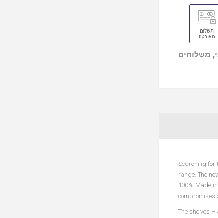
, משלוחים
Searching for 
range. The new
100% Made in 
compromises so
The shelves – 