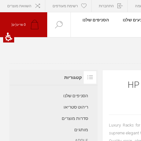
מה
התחברות
רשימת מעודפים
השוואת מוצרים
ים שלנו
הסניפים שלנו
פריט[ים]
0
קטגוריות
HP
הסניפים שלנו
ריהוט סטריאו
סדרות מוצרים
Luxury Racks for
מותגים
supreme elegant t
Quality resin al