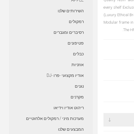
APPLE
every shelf Exclu
השירותים שלנו
(Luxury Ethical B
רמקולים
Modular frame in f
The HP
רסיברים ומגברים
פטיפונים
כבלים
אוזניות
אודיו מקצועי -פרו -DJ
נגנים
מקרנים
ריהוט אודיו וידיאו
מערכות מיני / רמקולים אלחוטיים
המבצעים שלנו