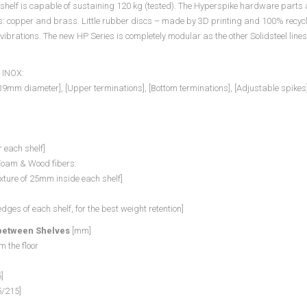
 shelf is capable of sustaining 120 kg (tested). The Hyperspike hardware parts ar
rs: copper and brass. Little rubber discs – made by 3D printing and 100% recycla
ibrations. The new HP Series is completely modular as the other Solidsteel lines
l INOX:
9mm diameter], [Upper terminations], [Bottom terminations], [Adjustable spikes], 
 each shelf]
Foam & Wood fibers:
ixture of 25mm inside each shelf]
dges of each shelf, for the best weight retention]
between Shelves
[mm]
m the floor
]
5/215]