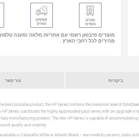
מוצרים מיבואן רשמי עם אחריות מלאה ומענה טלפוני
מהירים לכל רחבי הארץ .
ביקורות
צור קשר
the best possible product, the HP Series contains the maximum level of Solidstee
 HP Series substitutes the highly appreciated past series with an upgrade in ter
Italy manufacturing process. The new HP Series is capable of accommodating t
und quality and stability.
available in Calacatta White or Atlantic Black – are made by ceramic slabs inst