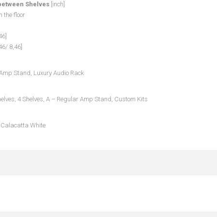
between Shelves
[inch]
m the floor
46]
46/ 8,46]
Amp Stand, Luxury Audio Rack
helves, 4 Shelves, A – Regular Amp Stand, Custom Kits
, Calacatta White