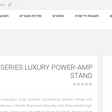
הרש
ם
תצוגות ויד שניה
מותגים
סדרות מוצרים
המבצע
 SERIES LUXURY POWER-AMP
STAND
 prestigious Audio Systems Outstanding Ceramic shelves with
extures in Atlantic Black and Calacatta Gold White marble High-
ong the edges and polyurethane foam (mid-high density) inside