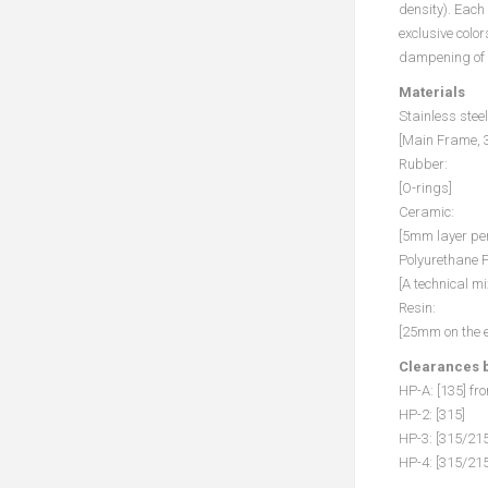
density). Each
exclusive colo
dampening of v
Materials
Stainless stee
[Main Frame, 3
Rubber:
[O-rings]
Ceramic:
[5mm layer per
Polyurethane 
[A technical m
Resin:
[25mm on the e
Clearances 
HP-A: [135] fro
HP-2: [315]
HP-3: [315/215
HP-4: [315/21