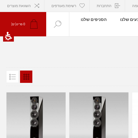
מה
התחברות
רשימת מעודפים
השוואת מוצרים
ים שלנו
הסניפים שלנו
0
פריט[ים]