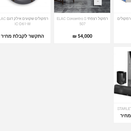
ELAC ConneX DCB4 רמקולים
רמקול רצפתי ELAC Concentro S
רמקולים שקועים אילק
IC-D61-W
507
54,000 ₪
התקשר לקבלת מחיר
חיר