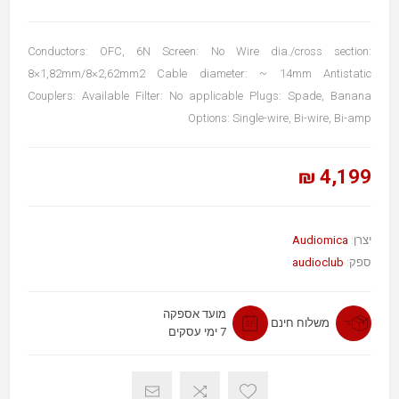
Conductors: OFC, 6N Screen: No Wire dia./cross section:
8×1,82mm/8×2,62mm2 Cable diameter: ~ 14mm Antistatic
Couplers: Available Filter: No applicable Plugs: Spade, Banana
Options: Single-wire, Bi-wire, Bi-amp
4,199 ₪
Audiomica
יצרן:
audioclub
ספק:
מועד אספקה
משלוח חינם
7 ימי עסקים