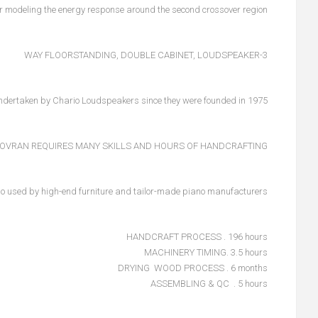
 for modeling the energy response around the second crossover region.
3-WAY FLOORSTANDING, DOUBLE CABINET, LOUDSPEAKER
ndertaken by Chario Loudspeakers since they were founded in 1975.
SOVRAN REQUIRES MANY SKILLS AND HOURS OF HANDCRAFTING.
so used by high-end furniture and tailor-made piano manufacturers.
HANDCRAFT PROCESS . 196 hours
MACHINERY TIMING. 3.5 hours
DRYING WOOD PROCESS . 6 months
ASSEMBLING & QC . 5 hours