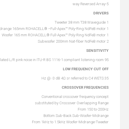
5-way Reversed Array
DRIVERS
1 Tweeter 38 mm T38 Waveguide
1 Midrange 165mm ROHACELL® –Full-Apex™ Poly-Ring NdFeB motor
1 Woofer 165 mm ROHACELL® Full-Apex™ Poly-Ring NdFeB motor
2 Subwoofer 200mm Nat-fiber NdFeB motor
SENSITIVITY
95 dBSPL normalized to 1m 2.83 Vrms de-correlated L/R pink noise in ITU-R BS 1116-1 compliant listening room
LOW FREQUENCY CUT OFF
35 Hz @ -3 dB 4Ω sr referred to C4 WETS
CROSSOVER FREQUENCIES
Conventional crossover frequency concept
substituted by Crossover Overlapping Range
From 150 to-200Hz
Bottom Sub-Back Sub-Woofer-Midrange
From 1kHz to 1.5kHz Woofer-Midrange-Tweeter