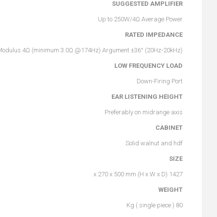
SUGGESTED AMPLIFIER
Up to 250W/4Ω Average Power
RATED IMPEDANCE
Modulus 4Ω (minimum 3.0Ω @174Hz) Argument ±36° (20Hz-20kHz)
LOW FREQUENCY LOAD
Down-Firing Port
EAR LISTENING HEIGHT
Preferably on midrange axis
CABINET
Solid walnut and hdf
SIZE
1427 x 270 x 500 mm (H x W x D)
WEIGHT
80 Kg ( single piece )