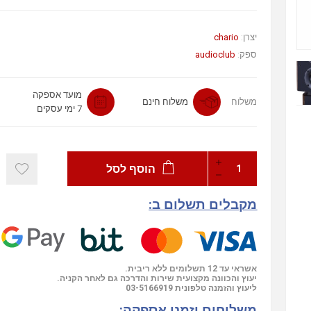
chario
יצרן:
audioclub
ספק:
מועד אספקה
משלוח
משלוח חינם
7 ימי עסקים
הוסף לסל
מקבלים תשלום ב:
אשראי עד 12 תשלומים ללא ריבית.
יעוץ והכוונה מקצועית שירות והדרכה גם לאחר הקניה.
03-5166919
ליעוץ והזמנה טלפונית
משלוחים וזמני אספקה: