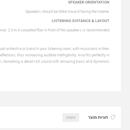
SPEAKER ORIENTATION
Speakers should be titled inward facing the listener
LISTENING DISTANCE & LAYOUT
nce 2.5 m A carpeted floor in front of the speakers is recommended
tual orchestra or band in your listening room, with musicians in their
lections, thus increasing audible intelligibility. Aria fits perfectly in
, recreating a detail-rich sound with amazing bass and dynamics.
תגיות מוצר
chario