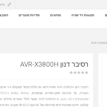
הרש
ם
תצוגות ויד שניה
מותגים
סדרות מוצרים
המבצע
רסיבר דנון AVR-X3800H
רסיבר דנון -X3800H
Enhanced ו-Auro 3D, ה-AVR-X3800H עוטף חללי מגור
קולנוע. תיהנו מאיכות וידאו מדהימה של K