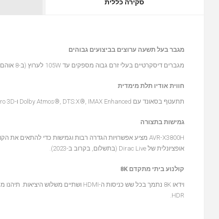
סקירה כללית
מגבר בעל תשעה ערוצים בביצועים גבוהים
מגברים דיסקרטיים בעלי זרם גבוה מספקים עד 105W לערוץ (ב-8 אוהם, 20-20kHz, THD 0.08%) - מספיק כוח להניע כל רמקול.
חווית אודיו תלת מימדית
תתעטף בסאונד עם Dolby Atmos®, DTS:X®, IMAX Enhanced ו-Auro 3D, יחד עם Dolby Surround, DTS Neural:X ו-Auro-Matic upmixer למיטוב תוכן מדור קודם.
גמישות בתצורה
אופציונלית של Dirac Live (בתשלום, בקרוב ב-2023).
קולנוע ביתי מתקדם 8K
HDR.