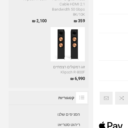
Cable HDMI 2.1
Bandwidth 50 Gbps
8K/10K
2,100 ₪
359 ₪
זוג רמקולים רצפתיים
Klipsch R-800F
6,990 ₪
קטגוריות
הסניפים שלנו
ריהוט סטריאו