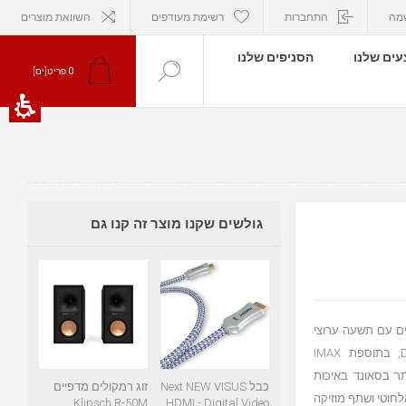
מה
התחברות
רשימת מעודפים
השוואת מוצרים
ים שלנו
הסניפים שלנו
0
פריט[ים]
גולשים שקנו מוצר זה קנו גם
AVR חווית וידאו 8K ותלת מימד ממקלט 9.4 ערוצים עם תשעה ערוצי
הגברה, עד ארבעה סאב-וופרים עצמאיים, Dolby Atmos ו-DTS:X, בתוספת IMAX
ים גדולים יותר בסאונד באיכות
כבל Next NEW VISUS
זוג רמקולים מדפיים
8 ועם HEOS® מובנה, הזרם אלחוטי ושתף מוזיקה
Klipsch R-50M
HDMI - Digital Video