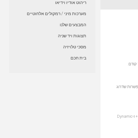
ריהוט אודיו וידיאו
מערכות מיני / רמקולים אלחוטיים
המבצעים שלנו
תצוגות ויד שניה
מסכי טלויזיה
בית חכם
דרה רבות וגמישות כדי להתאים את הקולנוע הביתי שלך לצרכים שלך. תומך ביכולת עיבוד 11.4 ערוצים, מצב Pre-Amplifier ואפשרות שדרוג
וידאו 8K נתמך בכל שש כניסות ה-HDMI ושתיים משלוש היציאות. תיהנו מתאימות וידאו קלה ומאיכות תמונה מעולה עם מעבר HLG, HDR, Dolby Vision, HDR10+ ו-Dynamic