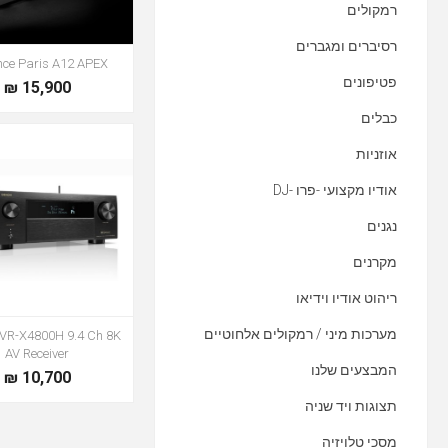
רמקולים
רסיברים ומגברים
ce Paris A12 APEX
פטיפונים
15,900 ₪
כבלים
אוזניות
אודיו מקצועי -פרו -DJ
נגנים
מקרנים
ריהוט אודיו וידיאו
מערכות מיני / רמקולים אלחוטיים
VR-X4800H 9.4 Ch 8K
AV Receiver
המבצעים שלנו
10,700 ₪
תצוגות ויד שניה
מסכי טלויזיה