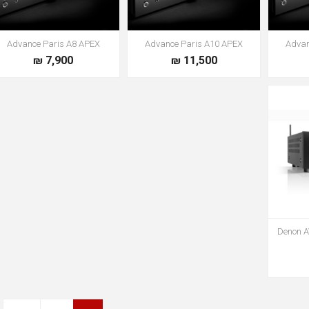
Advance Paris A8 APEX
Advance Paris A10 APEX
Advan
7,900 ₪
11,500 ₪
Denon A