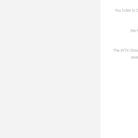
You listen to
We h
The WTX-Stream
seve