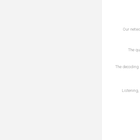
Our networ
The qu
The decoding 
Listening,