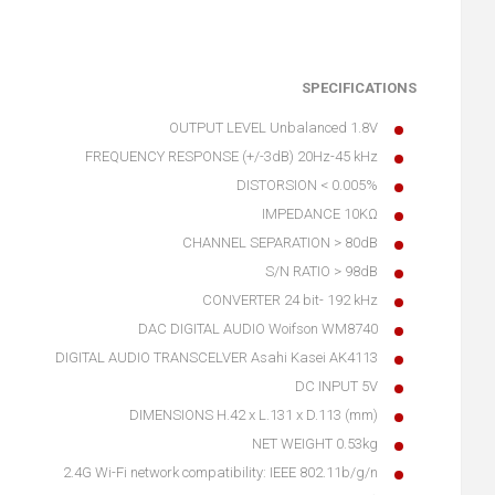
SPECIFICATIONS
OUTPUT LEVEL Unbalanced 1.8V
FREQUENCY RESPONSE (+/-3dB) 20Hz-45 kHz
DISTORSION < 0.005%
IMPEDANCE 10KΩ
CHANNEL SEPARATION > 80dB
S/N RATIO > 98dB
CONVERTER 24 bit- 192 kHz
DAC DIGITAL AUDIO Woifson WM8740
DIGITAL AUDIO TRANSCELVER Asahi Kasei AK4113
DC INPUT 5V
DIMENSIONS H.42 x L.131 x D.113 (mm)
NET WEIGHT 0.53kg
2.4G Wi-Fi network compatibility: IEEE 802.11b/g/n