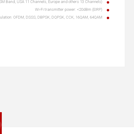
ISM Band, USA 11 Channels, Europe and others 13 Channels)
Wi-Fi transmitter power: <20dBm (EIRP)
dulation: OFDM, DSSS, DBPSK, DQPSK, CCK, 16QAM, 64QAM