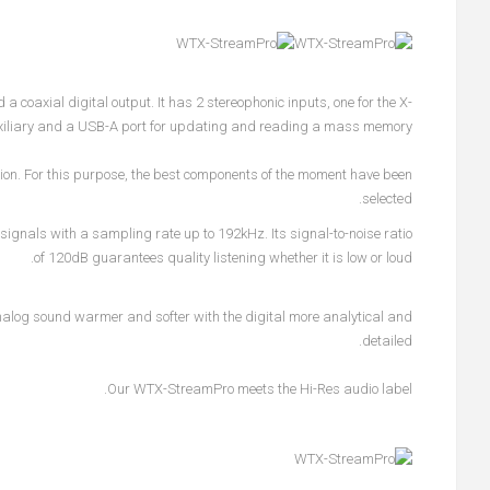
 coaxial digital output. It has 2 stereophonic inputs, one for the X-
uxiliary and a USB-A port for updating and reading a mass memory.
uction. For this purpose, the best components of the moment have been
selected.
gnals with a sampling rate up to 192kHz. Its signal-to-noise ratio
of 120dB guarantees quality listening whether it is low or loud.
nalog sound warmer and softer with the digital more analytical and
detailed.
Our WTX-StreamPro meets the Hi-Res audio label.