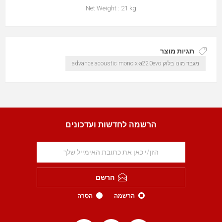
Net Weight : 21 kg
תגיות מוצר
מגבר מונו בלוק advance acoustic mono x-a220evo
הרשמה לחדשות ועדכונים
הרשם
הרשמה
הסרה