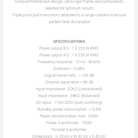
Compartmentalized design, ultra-rigid frame and components
selected for optimum results.
Triple push-pull transistors attached to a large radiator to ensure
perfect heat dissipation.
SPECIFICATIONS
Power output 8 Ω : 1 X 220 W RMS
Power output 4 Ω : 1 X 350 W RMS
Frequency response : 10 Hz - 80 kHz
Distortion < 0,08%
Signal/Noise ratio : > 100 dB
Channel separation > 80 dB
Input impedance : 32KΩ (Unbalanced)
Input impedance : 38KΩ (Balanced)
AC Input : 115V/230V (Auto switching)
Standby power consumption : < 0,5W
Power consommation max : 500W
Power transformer : 700W
Toroïdal transformer
Dimensions : H.20 cm x W.43 cm x D.45 cm