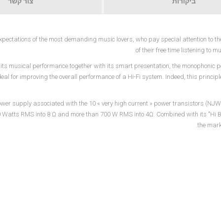
ביקורות
צור קשר
xpectations of the most demanding music lovers, who pay special attention to th
of their free time listening t
 its musical performance together with its smart presentation, the monophonic 
ideal for improving the overall performance of a Hi-Fi system. Indeed, this princi
wer supply associated with the 10 « very high current » power transistors (NJW
 Watts RMS into 8 Ω and more than 700 W RMS into 4Ω. Combined with its "Hi Bias
the mark