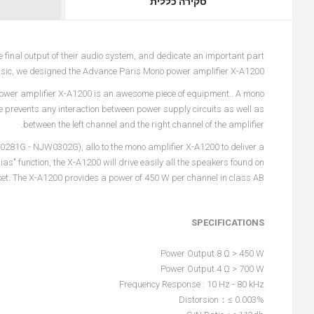
סקירה כללית
e final output of their audio system, and dedicate an important part
o music, we designed the Advance Paris Mono power amplifier X-A1200.
power amplifier X-A1200 is an awesome piece of equipment.. A mono
ple prevents any interaction between power supply circuits as well as
between the left channel and the right channel of the amplifier.
0281G - NJW0302G), allo to the mono amplifier X-A1200 to deliver a
" function, the X-A1200 will drive easily all the speakers found on
et. The X-A1200 provides a power of 450 W per channel in class AB.
SPECIFICATIONS
Power Output 8 Ω > 450 W
Power Output 4 Ω > 700 W
Frequency Response : 10 Hz - 80 kHz
Distorsion：≤ 0.003%