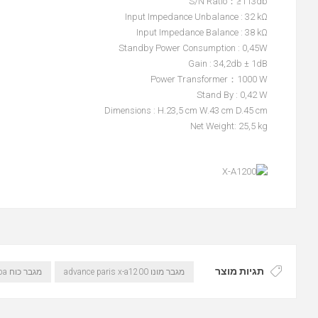
S/N Ratio：≥113db
Input Impedance Unbalance : 32 kΩ
Input Impedance Balance : 38 kΩ
Standby Power Consumption : 0,45W
Gain : 34,2db ± 1dB
Power Transformer：1000 W
Stand By : 0,42 W
Dimensions : H.23,5 cm W.43 cm D.45 cm
Net Weight: 25,5 kg
תגיות מוצר
מגבר מונו advance paris x-a1200
מגבר כוח advance acoustic mono x-a1200 advance pa