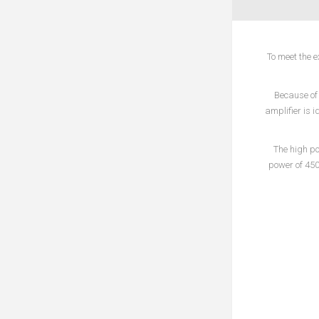
To meet the e
Because of
amplifier is 
The high po
power of 450