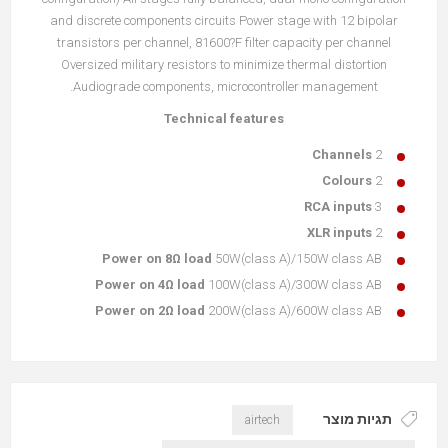
and discrete components circuits Power stage with 12 bipolar
transistors per channel, 81600?F filter capacity per channel
Oversized military resistors to minimize thermal distortion
Audiograde components, microcontroller management.
Technical features
Channels
2
Colours
2
RCA inputs
3
XLR inputs
2
Power on 8Ω load
50W(class A)/150W class AB
Power on 4Ω load
100W(class A)/300W class AB
Power on 2Ω load
200W(class A)/600W class AB
תגיות מוצר
airtech