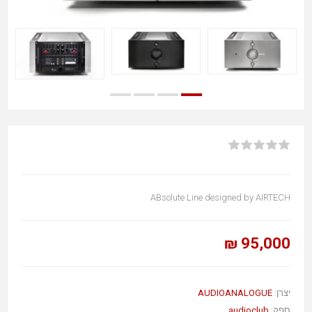
ABsolute Line designed by AIRTECH
95,000 ₪
AUDIOANALOGUE
יצרן:
audioclub
ספק: