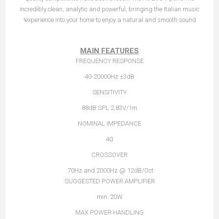
incredibly clean, analytic and powerful, bringing the Italian music
experience into your home to enjoy a natural and smooth sound!
MAIN FEATURES
FREQUENCY RESPONSE
40-20000Hz ±3dB
SENSITIVITY
88dB SPL 2,83V/1m
NOMINAL IMPEDANCE
4Ω
CROSSOVER
70Hz and 2000Hz @ 12dB/Oct.
SUGGESTED POWER AMPLIFIER
min. 20W
MAX POWER HANDLING