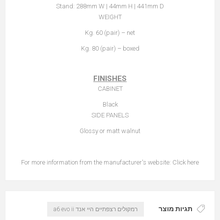
Stand: 288mm W | 44mm H | 441mm D
WEIGHT
Kg. 60 (pair) – net
Kg. 80 (pair) – boxed
FINISHES
CABINET
Black
SIDE PANELS
Glossy or matt walnut
For more information from the manufacturer's website:
Click here
תגיות מוצר
רמקולים רצפתיים היי אנד a6 evo ii