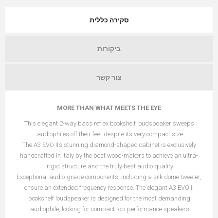
סקירה כללית
ביקורות
צור קשר
MORE THAN WHAT MEETS THE EYE
This elegant 2-way bass reflex bookshelf loudspeaker sweeps
audiophiles off their feet despite its very compact size.
The A3 EVO II’s stunning diamond-shaped cabinet is exclusively
handcrafted in Italy by the best wood-makers to achieve an ultra-
rigid structure and the truly best audio quality.
Exceptional audio-grade components, including a silk dome tweeter,
ensure an extended frequency response. The elegant A3 EVO II
bookshelf loudspeaker is designed for the most demanding
audiophile, looking for compact top-performance speakers.