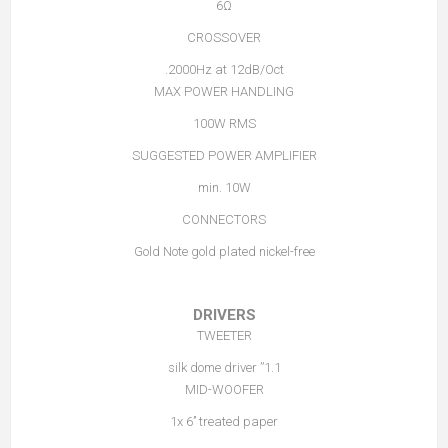
6Ω
CROSSOVER
2000Hz at 12dB/Oct.
MAX POWER HANDLING
100W RMS
SUGGESTED POWER AMPLIFIER
min. 10W
CONNECTORS
Gold Note gold plated nickel-free
DRIVERS
TWEETER
1.1” silk dome driver
MID-WOOFER
1x 6’’ treated paper