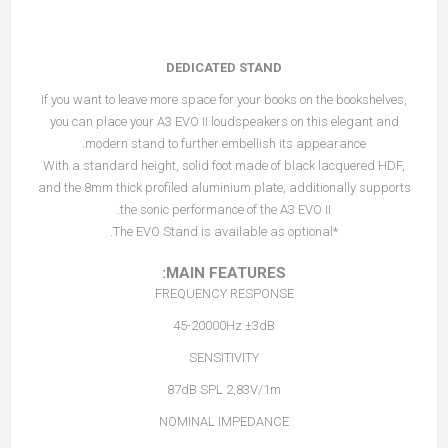
DEDICATED STAND
If you want to leave more space for your books on the bookshelves,
you can place your A3 EVO II loudspeakers on this elegant and
modern stand to further embellish its appearance.
With a standard height, solid foot made of black lacquered HDF,
and the 8mm thick profiled aluminium plate, additionally supports
the sonic performance of the A3 EVO II.
*The EVO Stand is available as optional.
MAIN FEATURES:
FREQUENCY RESPONSE
45-20000Hz ±3dB
SENSITIVITY
87dB SPL 2,83V/1m
NOMINAL IMPEDANCE