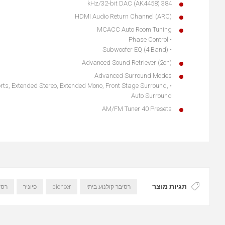
384 kHz/32-bit DAC (AK4458)
HDMI Audio Return Channel (ARC)
MCACC Auto Room Tuning
• Phase Control
• Subwoofer EQ (4 Band)
Advanced Sound Retriever (2ch)
Advanced Surround Modes
rts, Extended Stereo, Extended Mono, Front Stage Surround,
Auto Surround
AM/FM Tuner 40 Presets
תגיות מוצר
רסיבר קולנוע ביתי
pioneer
פיוניר
רסי