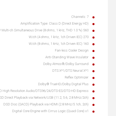
Channels: 7
Amplification Type: Class D (Direct Energy HD)
560 W Multi-ch Simultaneous Drive (8 ohms, 1 kHz, THD 1.0 %)
270 W/ch (4 ohms, 1 kHz, 1ch Driven IEC)
160 W/ch (8 ohms, 1 kHz, 1ch Driven IEC)
Fan-less Cooler Design
Anti-Standing Wave Insulator
Dolby Atmos®/Dolby Surround
DTS:X*1/DTS Neural:X*1
Reflex Optimizer
Dolby® TrueHD/Dolby Digital Plus
 High Resolution Audio/DTS96/24/DTS-ES/DTS-HD Express
SD Direct Playback via Network/USB (11.2, 5.6, 2.8 MHz/2ch)
DSD Disc (SACD) Playback via HDMI (2.8 MHz/5.1ch, 2ch)
Digital Core Engine with Cirrus Logic (Quad Core) x1