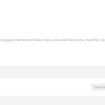
, Unplugged, Entertainment Show, Drama, Advanced Game, Action, Rock/Pop, Spo
בר פיוניר