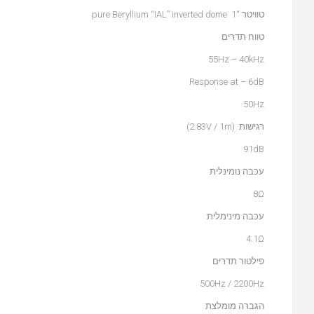
טוויטר “1 pure Beryllium “IAL” inverted dome
טווח תדרים
55Hz – 40kHz
Response at – 6dB
50Hz
רגישות (2.83V / 1m)
91dB
עכבה נומינלית
8Ω
עכבה מינימלית
4.1Ω
פילטור תדרים
500Hz / 2200Hz
הגברה מומלצת