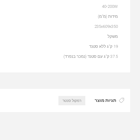
40-200W
מידות (מ”מ)
235x609x350
משקל
19 ק”ג ללא סטנד
37.5 ק”ג עם סטנד (נמכר בנפרד)
תגיות מוצר
רמקול סנטר