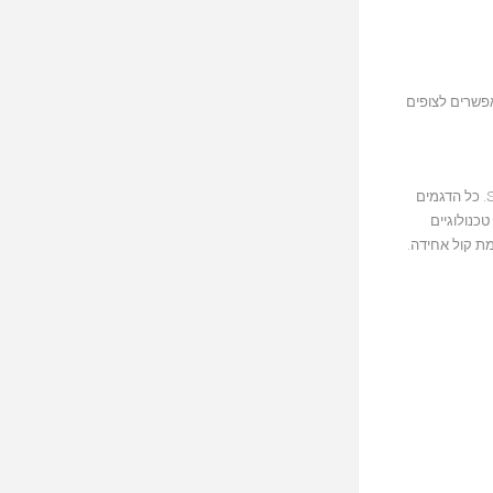
אפשרים לצופים
ה-Sopra Center הוא המשלים האידאלי לרמקולים האחרים מסדרת Sopra‏: הרמקולים המדפיים Sopra No.1 והרמקולים הרצפתיים Sopra No.2 או Sopra No.3‏. כל הדגמים
כנולוגיים
עוצמת קול אחידה.