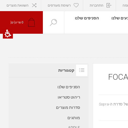
מה
התחברות
רשימת מעודפים
השוואת מוצרים
ים שלנו
הסניפים שלנו
0
פריט[ים]
קטגוריות
הסניפים שלנו
ריהוט סטריאו
ה-Sopra Center הינו רמקול ‎3-way היקפי המאפשר ליהנות מהאיכות של סדרת ה-Sopra
סדרות מוצרים
מותגים