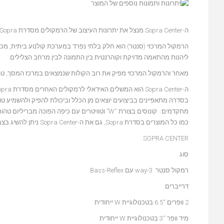
ה-Sopra Center מנצל את יתרונות העיצוב של הרמקולים מסדרת Sopra כדי להשתלב באופן מושלם במערך הסאונד הביתי.
הרמקול המרכזי (סנטר) הוא חלק בלתי נפרד במערכת קולנוע ביתית, מכי
ליהנות מהתאמה מדויקת וקוהרנטית בין התמונה לבין מרחב הצלילים.
מאחר והרמקול המרכזי מפיק את רוב הקולות שנמצאים במרכז המסך, טווח
בסדרה מתאפיינים בביצועים יוצאים מן הכלל וביכולת להפיק ולהשמיע טוו
מתקדמים: קונוסים בצורת “W” וטוויטרים עם כיפה
כמו כל המוצרים בסדרת Sopra, גם את ה-Sopra Center ניתן להשיג בצבע שחור עם גימור לכה.
SOPRA CENTER
סוג
רמקול סנטר 3-way עם Bass-Reflex
דרייברים
2 וופרים “6.5 בטכנולוגיית W ייחודית
מיד וופר “3 בטכנולוגיית W ייחודית