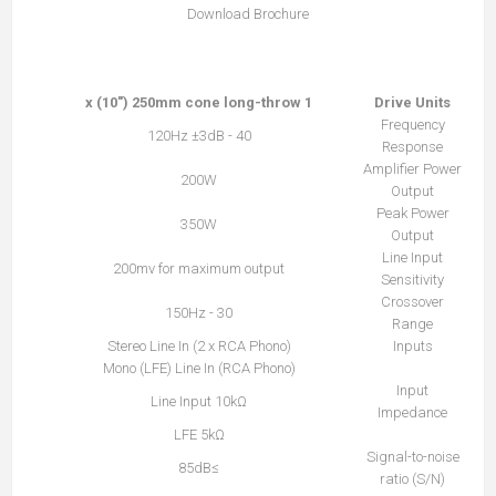
Download Brochure
קובץ
מסוג
PDF
1 x (10") 250mm cone long-throw
Drive Units
Frequency
40 - 120Hz ±3dB
Response
Amplifier Power
200W
Output
Peak Power
350W
Output
Line Input
200mv for maximum output
Sensitivity
Crossover
30 - 150Hz
Range
Stereo Line In (2 x RCA Phono)
Inputs
Mono (LFE) Line In (RCA Phono)
Input
Line Input 10kΩ
Impedance
LFE 5kΩ
Signal-to-noise
≥85dB
ratio (S/N)