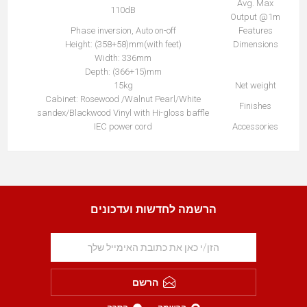
Avg. Max
110dB
Output @1m
Phase inversion, Auto on-off
Features
Height: (358+58)mm(with feet)
Dimensions
Width: 336mm
Depth: (366+15)mm
15kg
Net weight
Cabinet: Rosewood /Walnut Pearl/White
Finishes
sandex/Blackwood Vinyl with Hi-gloss baffle
IEC power cord
Accessories
הרשמה לחדשות ועדכונים
הרשם