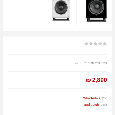
סאב וופר וורפידל SW-10
2,890 ₪
Wharfedale
יצרן:
audioclub
ספק: