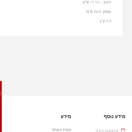
רוחב – 17.15 ס”מ
עומק -34.6 ס”מ
5.9 ק”ג
מידע נוסף
מידע
מפת האתר
03-5166919