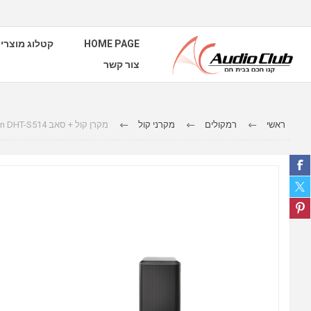
HOME PAGE
קטלוג מוצרי
צור קשר
ראשי
רמקולים
מקרני קול
מקרן קול + סאב Denon DHT-S514