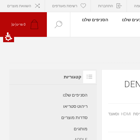
מה
התחברות
רשימת מעודפים
השוואת מוצרים
ים שלנו
הסניפים שלנו
0
פריט[ים]
קטגוריות
הסניפים שלנו
ריהוט סטריאו
מערכת קולנוע ביתית מקרן קול + סאב עם קישוריות Bluetooth, כניסת HDMI וסאונד
סדרות מוצרים
מותגים