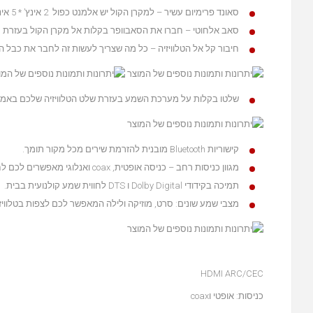
סאונד פרימיום עשיר – למקרן הקול יש אלמנט כפול 2 אינץ’ * 5 אינץ’ אובאלי וזוג טווטירים 1/2 אינץ’ אשר מפיקים יחד עם סאב 5.25 אינץ’ צלילים עוצמתיים ומלאי חיים.
סאב אלחוטי – חברו את הסאבוופר בקלות אל מקרן הקול בעזרת 
חיבור קל אל הטלוויזיה – כל מה שצריך לעשות זה לחבר את כבל ה-HDMI הכלול באריזה אל הטלוויזיה ומקרן הקול וזהו, אתם מוכני
שלטו בקלות על מערכת השמע בעזרת שלט הטלוויזיה שלכם באמצעות חיב
קישוריות Bluetooth מובנית להזרמת שירים מכל מקור תומך.
מגוון כניסות רחב – כניסה אופטית, coax ואנלוגי מאפשרים לכם לחבר כמעט כל מכשיר אל מקרן הקול.
תמיכה בקידודי Dolby Digital ו DTS לחווית שמע קולנועית בבית.
מצבי שמע שונים: סרט, מוזיקה ולילה המאפשר לכם לצפות בטלוויזי
HDMI ARC/CEC
כניסות: אופטי וcoax