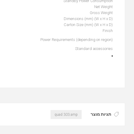
Standby Power Consumption
Net Weight
Gross Weight
Dimensions (mm) (W x H x D)
Carton Size (mm) (W x H x D)
Finish
Power Requirements (depending on region)
Standard accessories
תגיות מוצר
quad 303 amp