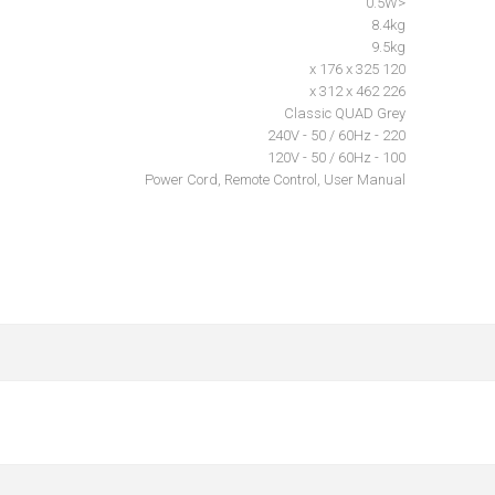
<0.5W
8.4kg
9.5kg
120 x 176 x 325
226 x 312 x 462
Classic QUAD Grey
220 - 240V - 50 / 60Hz
100 - 120V - 50 / 60Hz
Power Cord, Remote Control, User Manual