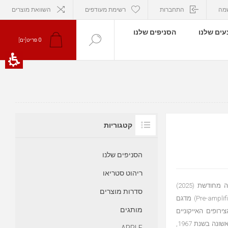
מה
התחברות
רשימת מעודפים
השוואת מוצרים
ים שלנו
הסניפים שלנו
0
פריט[ים]
קטגוריות
הסניפים שלנו
ריהוט סטריאו
מגבר קווד QUAD 303 QUAD 33 & 303: סקירה היסטורית ומהדורה מחודשת (2025)
סדרות מוצרים
מערכת המגברים המשולבת של QUAD, הכוללת את קדם-המגבר (Pre-amplifier) מדגם
מותגים
גם 303, נחשבת לאחד הצירופים האייקוניים
והמוערכים ביותר בתולדות האודיו הביתי (Hi-Fi). המערכת, שהוצגה לראשונה בשנת 1967,