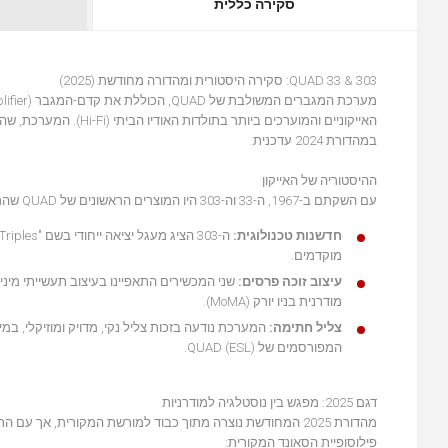
סקירה כללית
QUAD 33 & 303: סקירה היסטורית ומהדורה מחודשת (2025)
במהדורת 2024 עדכנית.
ההיסטוריה של האייקון
עם השקתם ב-1967, ה-33 וה-303 היו המוצרים הראשונים של QUAD שהתבססו כולם על טכנולוגיית טרנזיסטורים (מצב מוצק), לאחר שנים של הצלחה עם מגברי שפופרות.
חדשנות טכנולוגית:
מוקדמים.
עיצוב זוכה פרסים:
מודרנית בניו יורק (MoMA).
צליל חתימה:
המערכת נודעה בזכות צליל נקי, מדויק ומוזיקלי, ב
המפורסמים של QUAD (ESL).
דגם 2025: מפגש בין נוסטלגיה למודרניות
מהדורת 2025 המחודשת נוצרה מתוך כבוד למורשת המקורית, אך
פילוסופיית הסאונד המקורית: