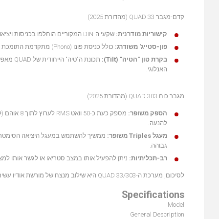
קדם-מגבר QUAD 33 (מהדורת 2025)
קישוריות מודרנית:
שקעי ה-DIN המקוריים הוחלפו בכניסות ויציאות RCA ו-XLR מאוזנות לחלוטין, המאפשרות חיבור למגוון רחב של ציוד מודרני.
פון-סטייג' משודרג:
כולל כניסת פונו (Phono) מתקדמת התומכת גם בראש MM (מגנט נע) וגם ב-MC (סליל נע) ללא צורך בכרטיסים נוספים.
בקרת טון "הטיה" (Tilt):
תכונת ה
האנלוגי.
מגבר כוח QUAD 303 (מהדורת 2025)
הספק משופר:
להנעה.
מעגל Triples משופר:
גבוהה.
רב-תכליתיות:
ניתן להפעיל אותו במצב סטריאו או לגשר אותו למצ
לסיכום, מערכת ה-QUAD 33/303 היא שילוב מנצח של מורשת אודיו עשירה וביצועים מודרניים, הפונה הן לחובבי וינטג' והן לאודיופילים המחפשים צליל מדויק, חם ונקי.
Specifications
Model
General Description