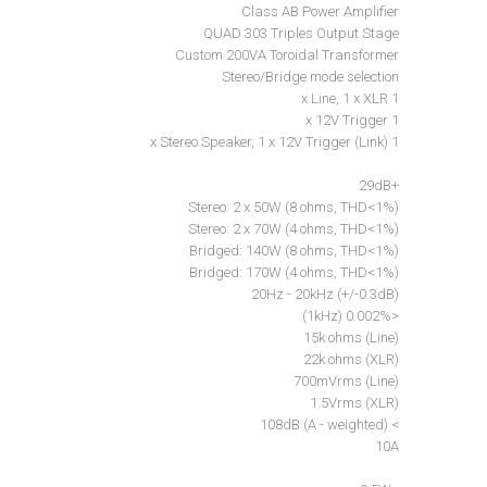
Class AB Power Amplifier
QUAD 303 Triples Output Stage
Custom 200VA Toroidal Transformer
Stereo/Bridge mode selection
1 x Line, 1 x XLR
1 x 12V Trigger
1 x Stereo Speaker, 1 x 12V Trigger (Link)
+29dB
Stereo: 2 x 50W (8 ohms, THD<1%)
Stereo: 2 x 70W (4 ohms, THD<1%)
Bridged: 140W (8 ohms, THD<1%)
Bridged: 170W (4 ohms, THD<1%)
20Hz - 20kHz (+/-0.3dB)
<0.002% (1kHz)
15k ohms (Line)
22k ohms (XLR)
700mVrms (Line)
1.5Vrms (XLR)
> 108dB (A - weighted)
10A