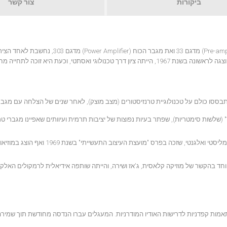
ביקורות
צור קשר
מערכת המגברים המשולבת של QUAD, הכוללת את קדם-המגבר (Pre-amplifier) מדגם 33 ואת מגבר הכוח (Power Amplifier) מדג
האייקוניים והמוערכים ביותר בתולדות האודיו הביתי (Hi-Fi). המערכת, שהוצגה לראשונה בשנת 1967, הייתה ציון דרך טכנולוגי ואסתטי, וכעת היא זוכה 
ה-303 הציג מעגל יציאה ייחודי בשם "Triples" (שלשות סימטריות), שפתר בעיות נפוצות של יציבות תרמית ועיוותים שאפיינו מגב
שני המכשירים התאפיינו בעיצוב תעשייתי מינימליסטי ואלגנטי, שזכה בפרס "מועצת העיצוב הת
מיוחד בהקשר של מוזיקה קלאסית, ג'אז ושירה, והייתה שותפה אידיאלית לרמקולים האלק
 עם התאמות קפדניות לדרישות האודיו המודרניות. המעגלים עברו הנדסה מחודשת תוך שמיר