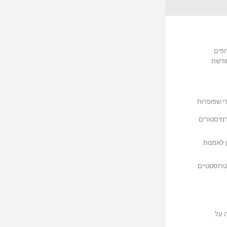
ם 303, נחשבת לאחד הצירופים
לתחייה מחודשת
רי טרנזיסטורים
עשייתי" בשנת 1969 ואף הוצג במוזיאון לאמנות
טרוסטטיים
ה על