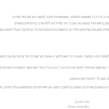
"טיה" הייחודית של QUAD מאפשרת כוונון עדין של איזון התדרים (הדגשת בס והנמכת טרבל, או להיפך) מבלי לפגו
מספק כעת כ-50 וואט RMS לערוץ לתוך 8 אוהם (לעומת 45W במקור), ומגיע ל-70 וואט לתוך 4 אוהם, תוך שמירה על 
ממשיך להשתמש במעגל היציאה הסימטרי, עם שנאי טורואידי חדש (Toroidal Transformer) בעל רעש נמוך,
ב מונו כדי להכפיל את ההספק.
QUAD 303
Power Amplifier