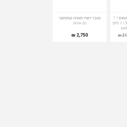
מבצע מערכת קולנוע אטמוס 7.1
מגבר רשת ימאהה קומפקטי
מושלמת רמקולים מוראל SP3 7.1
WXA-50
2,750 ₪
21,