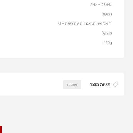
5Hz – 28kHz
רמקול
1” אלומיניום\מגנזיום עם כיפת – M
משקל
450g
תגיות מוצר
אוזניות