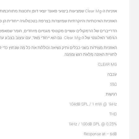
אוזניות ה-Clear Mg שמציעות ביצועי סאונד יוצאי דופן ותכונות מתוחכמות בעיצוב ייחודי הן תקן הזהב באוזניות הגב הפתוח של Focal.
האוזניות האיכותיות והיוקרתיות שמיוצרות בצרפת בטכנולוגיה ייחודית הן 
הדרייברים של הרמקולים עשויים מקונוסי מגנזיום מיוחדים, חומר שמאפשר
הגימור האלגנטי של ה-Clear Mg גם הוא ייחודי מאד, עם עיצוב בצבע ערמונים המשלב נוחות מקסימלית של כריות מיקרופייבר עם קשת ראש מצופה בעור.
האוזניות מצוידות בשני כבלים ותיק נשיאה וכוללות את כל מה שנחוץ כדי
לחוויית האזנה מלאת רגש ומהנה.
CLEAR MG
עכבה
55Ω
רגישות
104dB SPL / 1 mW @ 1kHz
THD
0.25% @ 1kHz / 100dB SPL
Response at – 6dB