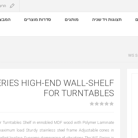
הרש
ם
תצוגות ויד שניה
מותגים
סדרות מוצרים
המבצע
WS Se
ERIES HIGH-END WALL-SHELF
FOR TURNTABLES
for Turntables Shelf in ennobled MDF wood with Polymer Laminate
maximum load Sturdy stainless steel frame Adjustable cones in
rfect leveling Supreme dampening of vibrations The WS Series is