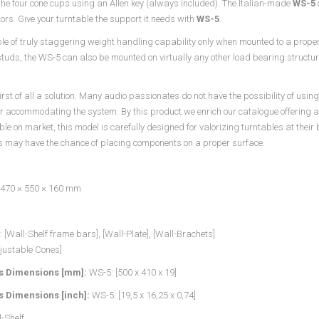
 the four cone cups using an Allen key (always included). The Italian-made
WS-5
ors. Give your turntable the support it needs with
WS-5
.
e of truly staggering weight handling capability only when mounted to a prop
studs, the WS-5 can also be mounted on virtually any other load bearing structure
first of all a solution. Many audio passionates do not have the possibility of us
or accommodating the system. By this product we enrich our catalogue offering an 
ble on market, this model is carefully designed for valorizing turntables at their 
s may have the chance of placing components on a proper surface.
470 × 550 × 160 mm
: [Wall-Shelf frame bars], [Wall-Plate], [Wall-Brachets]
justable Cones]
s Dimensions [mm]:
WS-5: [500 x 410 x 19]
s Dimensions [inch]:
WS-5: [19,5 x 16,25 x 0,74]
-Shelf