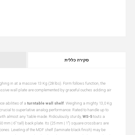
סקירה כללית
ighing in at a massive 13 Kg (28 lbs). Form follows function, the
massive wall plate are complemented by graceful ouches adding air
e abilities of a
turntable wall shelf
. Weighing a mighty 13,0 Kg
n crucial to superlative analog performance. Rated to handle up to
ith almost any 'table made. Ridiculously sturdy,
WS-5
touts a
150 mm | 6″ tall) back plate. Its (25 mm | 1″) square crossbars are
cones. Leveling of the MDF shelf (laminate black finish) may be