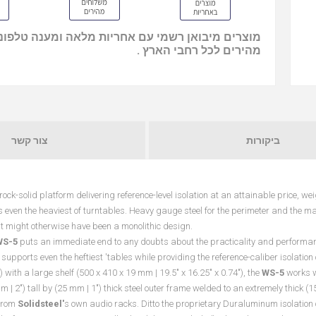
מוצרים מיבואן רשמי עם אחריות מלאה ומענה טלפוני
מהירים לכל רחבי הארץ .
ביקורות
צור קשר
ock-solid platform delivering reference-level isolation at an attainable price, we
even the heaviest of turntables. Heavy gauge steel for the perimeter and the 
at might otherwise have been a monolithic design.
S-5
puts an immediate end to any doubts about the practicality and performanc
5
supports even the heftiest 'tables while providing the reference-caliber isolatio
 with a large shelf (500 x 410 x 19 mm | 19.5″ x 16.25″ x 0.74"), the
WS-5
works w
 | 2″) tall by (25 mm | 1″) thick steel outer frame welded to an extremely thick (
 from
Solidsteel'
s own audio racks. Ditto the proprietary Duraluminum isolation 