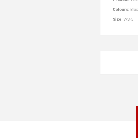
Colours:
Bla
Size:
WS-5