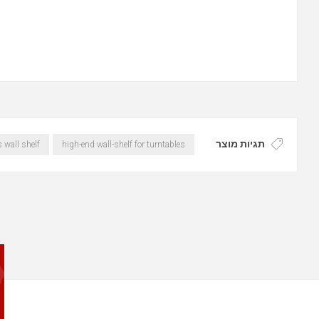
תגיות מוצר
 wall shelf
high-end wall-shelf for turntables