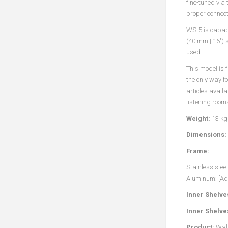
fine-tuned via
proper connect
WS-5 is capabl
(40 mm | 16″) 
used.
This model is 
the only way f
articles availa
listening room
Weight:
13 kg
Dimensions:
Frame:
Stainless steel
Aluminum: [Ad
Inner Shelve
Inner Shelve
Product:
Wall