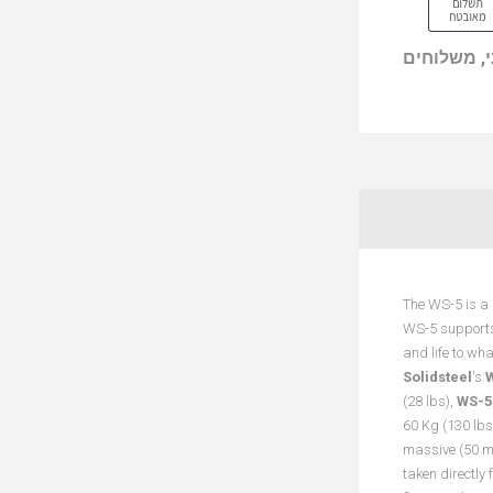
, משלוחים
The WS-5 is a r
WS-5 supports 
and life to wh
Solidsteel
's
W
(28 lbs),
WS-
60 Kg (130 lbs)
massive (50 mm
taken directly