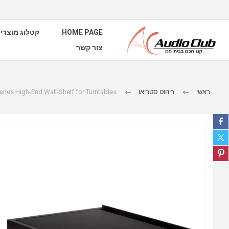
קטלוג מוצרי
HOME PAGE
צור קשר
ries High-End Wall-Shelf for Turntables
ריהוט סטריאו
ראשי