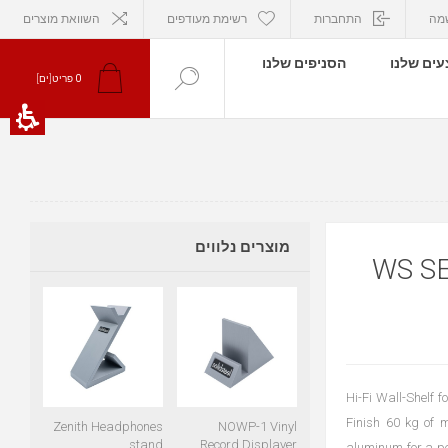
מה
התחברות
רשימת מעודפים
השוואת מוצרים
ים שלנו
הסניפים שלנו
פריט[ים]
0
מוצרים נלווים
WS S
Hi-Fi Wall-Shelf 
Finish 60 kg of 
Zenith Headphones
NOWP-1 Vinyl
stand
Record Displayer
aluminum for a pe