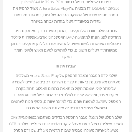
כניסות דיגיטליות, טיפול בנתוני PCM עד 32-bit/384kHz וכן
DSD64/128/256. זה מבטיח שה-Artera Solus Play מצויד להפיק את
המרב מהפורמטים של המוזיקה הגבוהה של היום, כמו גם התקדמות
עתידית בסאונד דיגיטלי בחדות גבוהה במיוחד.
עבור הפעלה חוזרת של תקליטור, מנגנון טעינת חריץ מאחסן נתונים
מהדיסק לפני הזנתו למקטע ה-DAC האסינכרוני. ארבע אפשרויות פילטר
דיגיטליות מאפשרות למשתמשים להתאים את הצליל הן מתקליטורים והן
ממקורות דיגיטליים חיצוניים, כדי להתאים לטעם האישי ולאופי חומר
המקור.
הגבירו את זה
שלבי קדם המגבר ומגבר ההספק של Artera Solus Play משלבים
מעגלים מאוזנים, נתיבי אותות קצרים וישירים ורכיבים איכותיים לשמירה
על טוהר קולי. עוצמת הקול מותאמת בתחום האנלוגי תחת בקרת
מיקרו-מעבד, ומוציאה ישירות לשלב מגבר הכוח כפול מונו Class AB
המספק 2x75W לשמונה אוהם. כדי למזער עיוותים, ספקי הכוח לערוצים
השמאלי והימני מבודדים זה מזה וגם משאר המערכת.
שלב הפלט של מעגלי מגבר ההספק הבדידים משתמש בטופולוגיית CFB
(משוב משלים) בשילוב עם מעגלי עוקב פולטים קונבנציונליים. שלב ה-CFB
מציע ליניאריות מעולה ומבטיח יציבות תרמית מעולה, שכן זרם הסרק