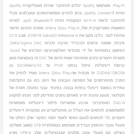
Play-Fi. משתמשי Spotify יכולים להתחבר ישירות מאפליקציית Spotify
הודות ל-Spotify Connect, וניתן להזרים מסמארטפונים וטאבלטים מבלי
להתחבר לרשת ה-Wi-Fi המקומית הודות ל-aptX Bluetooth. למרות
הפשטות האטרקטיבית שלו, ה-Artera Solus Play ספורט תחכום חדשני
מתחת לעור. בליבו מקנן את ה-ES9018 Sabre32 Reference, שבב ה-32
סיביות, שמונה ערוצים ההיברידי מרובה סיביות Delta-Sigma DAC,
המיושם במומחיות על ידי מהנדסי האלקטרוניקה הנודעים של Quad.
מקורות חיצוניים נהנים מהאיכות יוצאת הדופן של DAC זה באמצעות מגוון
כניסות דיגיטליות, טיפול בנתוני PCM עד 32-bit/384kHz וכן
DSD64/128/256. זה מבטיח שה-Artera Solus Play מצויד להפיק את
המרב מהפורמטים של המוזיקה הגבוהה של היום, כמו גם התקדמות
עתידית בסאונד דיגיטלי בחדות גבוהה במיוחד. עבור הפעלה חוזרת של
תקליטור, מנגנון טעינת חריץ מאחסן נתונים מהדיסק לפני הזנתו למקטע
ה-DAC האסינכרוני. ארבע אפשרויות פילטר דיגיטליות מאפשרות
למשתמשים להתאים את הצליל הן מתקליטורים והן ממקורות דיגיטליים
חיצוניים, כדי להתאים לטעם האישי ולאופי חומר המקור. שלב הפלט של
מעגלי מגבר ההספק הבדידים משתמש בטופולוגיית CFB (משוב משלים)
בשילוב עם מעגלי עוקב פולטים קונבנציונליים. שלב ה-CFB מציע