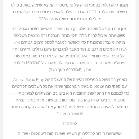
נשמר ללא תלות בטמפרטורה של טרנזיסטורי המוצא. שימוש בעוקב פולט
בשילוב עם שלב ה-CFB הוא דרך יעילה להגדלת יכולת הזרם של המגבר
מבלי לפגוע ביתרונות של מעגל ה-CFB.
מתן זרם נוסף של עוקב הפולט רק בעת הצורך מאפשר סידור מגביל זרם
פשוט יותר, שיכול להיות בלתי תלוי מתח. הגבלת זרם נמצאת בשליטה
מיקרו-מעבד ומתוכנתת כדי לאפשר למגבר לספק זרמים גבוהים (+/-
15A) לעומסים מורכבים, תוך מעבר למגברים שהם גדולים וחזקים יותר
על הנייר. שנאי טורואיד 300VA מספק את שני מגברי המונו באמצעות
פיתולים משניים נפרדים, ואחריהם קיבולת מאגר של 2x15000uF לכל
ערוץ (60000uF בסך הכל).
מאמץ רב הושקע בפריסה הפיזית של המעגלים של Artera Solus Play,
עם ספקי כוח עצמאיים בעלי רעש נמוך שמזין את כל השלבים הקריטיים
כדי לצמצם את ההפרעות. התוצאה היא ביצועים המשתווים למערכות Hi-Fi
מרובות רכיבים יקרות בהרבה - מפורטות, טבעיות, מרחיבות ודינמיות -
בהתאם לשאיפה המתמשכת של Quad לספק את "הגישה הקרובה ביותר
לסאונד המקורי".
להתחבר
אפשרויות חיבור לכבלים הן בשפע. שש כניסות דיגיטליות - שתיים