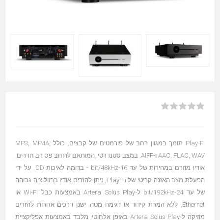
Play-Fi תומך במגוון רחב של פורמטים של קבצים, כולל MP3, MP4A,
AAC, FLAC, WAV ו-AIFF. במצב סטנדרטי, המותאם לרוחב פס רב חדרים,
אודיו מוזרם במהירות של עד 16-bit/48kHz - בדומה לאיכות CD. על ידי
הפעלת מצב האזנה קריטי של Play-Fi, ניתן להזרים אודיו ברזולוציה גבוהה
של עד 24-bit/192kHz ל-Artera Solus Play באמצעות כבל Wi-Fi או
Ethernet, ללא המרת קידוד או דגימה מטה. ישנן דרכים אחרות להזרים
מוזיקה ל-Artera Solus Play באופן אלחוטי, מלבד באמצעות אפליקציית