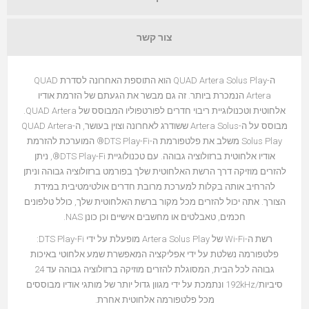
צור קשר
ה-QUAD Artera Solus Play הוא התוספת האחרונה לסדרת QUAD
Artera הנמכרת ביותר. זה גם מבשר את הגעתם של הזרמת אודיו
אלחוטית וטכנולוגיית ריבוי חדרים לפורטפוליו המבוסס של QUAD Artera.
מבוסס על ה-Artera Solus ששודרג לאחרונה וצוין בעושר, ה-QUAD Artera
Solus Play משלב את פלטפורמת ה-DTS Play-Fi® המוערכת להזרמת
אודיו אלחוטית ברזולוציה גבוהה. עם טכנולוגיית DTS Play-Fi®, ניתן
להזרים מוזיקה דרך הרשת האלחוטית שלך בפורמט ברזולוציה גבוהה וניתן
להרחיב אותה בקלות למערכת מרובת חדרים אולטימטיבית במידת
הצורך. אתה יכול להזרים מכל מקור ברשת האלחוטית שלך, כולל טלפונים
חכמים, טאבלטים או מחשבים אישיים וכן כונן NAS.
רשת ה-Wi-Fi של Artera Solus Play מופעלת על ידי DTS Play-Fi:
פלטפורמה נשלטת על ידי אפליקציה המאפשרת שמע אלחוטי באיכות
גבוהה לכל הבית, המסוגלת להזרים מוזיקה ברזולוציה גבוהה עד 24
סיביות/192kHz ונתמכת על ידי מגוון גדול יותר של מותגי אודיו מבוססים
מכל פלטפורמה אלחוטית אחרת.