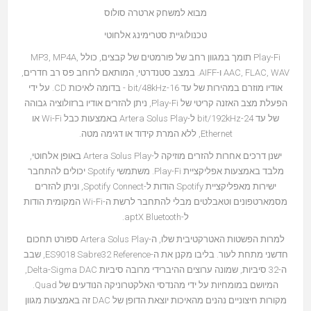
מבוא למשחק ארטרה סולוס
טכנולוגיית סטרימינג אלחוטי
Play-Fi תומך במגוון רחב של פורמטים של קבצים, כולל MP3, MP4A,
AAC, FLAC, WAV ו-AIFF. במצב סטנדרטי, המותאם לרוחב פס רב חדרים,
אודיו מוזרם במהירות של עד 16-bit/48kHz - בדומה לאיכות CD. על ידי
הפעלת מצב האזנה קריטי של Play-Fi, ניתן להזרים אודיו ברזולוציה גבוהה
של עד 24-bit/192kHz ל-Artera Solus Play באמצעות כבל Wi-Fi או
Ethernet, ללא המרת קידוד או דגימה מטה.
ישנן דרכים אחרות להזרים מוזיקה ל-Artera Solus Play באופן אלחוטי,
מלבד באמצעות אפליקציית Play-Fi. משתמשי Spotify יכולים להתחבר
ישירות מאפליקציית Spotify הודות ל-Spotify Connect, וניתן להזרים
מסמארטפונים וטאבלטים מבלי להתחבר לרשת ה-Wi-Fi המקומית הודות
ל-aptX Bluetooth.
למרות הפשטות האטרקטיבית שלו, ה-Artera Solus Play ספורט תחכום
חדשני מתחת לעור. בליבו מקנן את ה-ES9018 Sabre32 Reference, שבב
ה-32 סיביות, שמונה ערוצים ההיברידי מרובה סיביות Delta-Sigma DAC,
המיושם במומחיות על ידי מהנדסי האלקטרוניקה הנודעים של Quad.
מקורות חיצוניים נהנים מהאיכות יוצאת הדופן של DAC זה באמצעות מגוון