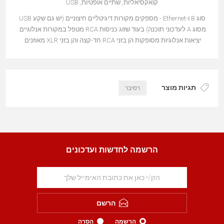
קואקסיאליות, שתיים אופטיות, USB
סוג B ו-Ethernet - מספקים מקורות דיגיטליים חיצוניים (יש גם שקע USB
מסוג A לעדכוני תוכנה) בעוד שזוג כניסות RCA מטפל במקורות אנלוגיים.
יציאות אנלוגיות מסופקות הן בזני RCA חד-קצה והן בזני XLR מאוזנים.
תגיות מוצר
רסיבר
הרשמה לחדשות ועדכונים
הרשם
הרשמה
הסרה