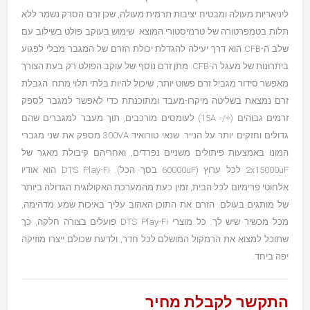
ליניאריות מעולה ומבטיח יציבות תרמית מעולה, שכן זרם הסרק נשמר ללא
תלות בטמפרטורה של טרנזיסטורי המוצא. שימוש בעוקב פולט בשילוב עם
שלב ה-CFB הוא דרך יעילה להגדלת יכולת הזרם של המגבר מבלי לפגוע
ביתרונות של מעגל ה-CFB. מתן זרם נוסף של עוקב הפולט רק בעת הצורך
מאפשר סידור מגביל זרם פשוט יותר, שיכול להיות בלתי תלוי מתח. הגבלת
זרם נמצאת בשליטה מיקרו-מעבד ומתוכנתת כדי לאפשר למגבר לספק
זרמים גבוהים (+/- 15A) לעומסים מורכבים, תוך מעבר למגברים שהם
גדולים וחזקים יותר על הנייר. שנאי טורואיד 300VA מספק את שני מגברי
המונו באמצעות פיתולים משניים נפרדים, ואחריהם קיבולת מאגר של
2x15000uF לכל ערוץ (60000uF בסך הכל). DTS Play-Fi הוא אודיו
אלחוטי פרימיום לכל הבית, זמין כעת מהמערכת האקולוגית הגדולה ביותר
של מותגים בעולם. הזרם את התוכן האהוב עליך באיכות שמע מדהימה,
מכל מכשיר שיש לך. כל מוצרי DTS Play-Fi פועלים בצורה חלקה, כך
שתוכל למצוא את הרמקול המושלם לכל חדר, ולדעת שכולם ייצרו מוזיקה
יפה ביחד.
התקשר לקבלת מחיר