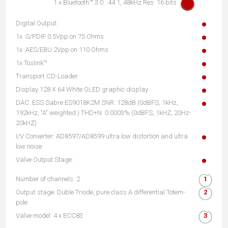
1 x Bluetooth™ 3.0 : 44.1, 48kHz Res: 16 bits
Digital Output:
1x S/PDIF 0.5Vpp on 75 Ohms
1x AES/EBU 2Vpp on 110 Ohms
1x Toslink™
Transport CD-Loader
Display 128 X 64 White OLED graphic display
DAC: ESS Sabre ES9018K2M SNR: 128dB (0dBFS, 1kHz,
192kHz, "A" weighted ) THD+N: 0.0003% (0dBFS, 1kHZ, 20Hz-
20kHZ)
I/V Converter: AD8597/AD8599 ultra low distortion and ultra
low noise
Valve Output Stage:
Number of channels: 2
Output stage: Duble Triode, pure class A differential Totem-
pole
Valve model: 4 x ECC83