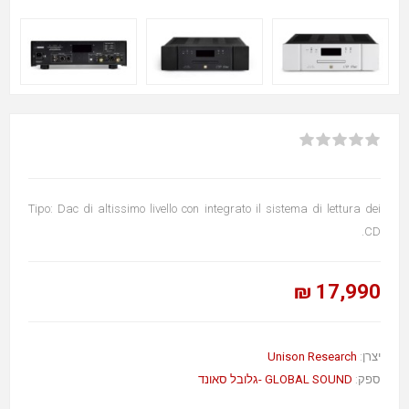
Tipo: Dac di altissimo livello con integrato il sistema di lettura dei
CD.
17,990 ₪
Unison Research
יצרן:
ספק:
GLOBAL SOUND -גלובל סאונד