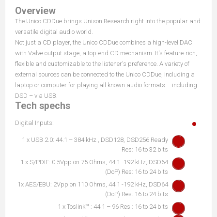
Overview
The Unico CDDue brings Unison Research right into the popular and
versatile digital audio world.
Not just a CD player, the Unico CDDue combines a high-level DAC
with Valve output stage, a top-end CD mechanism. It's feature-rich,
flexible and customizable to the listener's preference. A variety of
external sources can be connected to the Unico CDDue, including a
laptop or computer for playing all known audio formats – including
DSD – via USB.
Tech spechs
Digital Inputs:
1 x USB 2.0: 44.1 – 384 kHz , DSD128, DSD256 Ready
Res: 16 to 32 bits
1 x S/PDIF: 0.5Vpp on 75 Ohms, 44.1 -192 kHz, DSD64
(DoP) Res: 16 to 24 bits
1x AES/EBU: 2Vpp on 110 Ohms, 44.1 -192 kHz, DSD64
(DoP) Res: 16 to 24 bits
1 x Toslink™ : 44.1 – 96 Res.: 16 to 24 bits