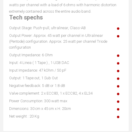
watts per channel with a load of 6 ohms with harmonic distortion
extremely contained across the entire audio band.
Tech spechs
Output Stage: Push-pull, ultralinear, Class-AB
Output Power: Approx. 45 watt per channel in Ultralinear
(Pentode) configuration. Approx. 25 watt per channel Triode
configuration
Output Impedance: 6 Ohm
Input: 4 Linea ( 1 Tape ) , 1 USB DAC
Input Impedance: 47 kOhm / 50 pF
Output: 1 Tape out, 1 Sub Out
Negative feedback: 5 dB or 1.8 dB
Valve complement: 2 x ECC83, 1 x ECC82, 4 x EL34
Power Consumption: 300 watt max
Dimensions: 30 cm x 45 cm x H. 20cm
Net weight : 20 Kg